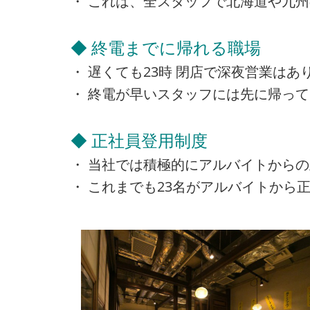
・ これは、全スタッフで北海道や九
◆ 終電までに帰れる職場
・ 遅くても23時 閉店で深夜営業は
・ 終電が早いスタッフには先に帰っ
◆ 正社員登用制度
・ 当社では積極的にアルバイトから
・ これまでも23名がアルバイトから