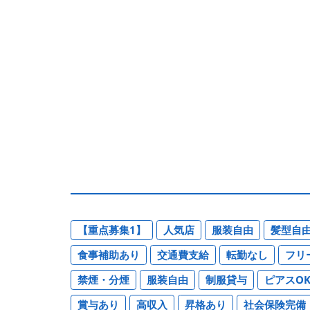
【重点募集1】
人気店
服装自由
髪型自
食事補助あり
交通費支給
転勤なし
フリ
禁煙・分煙
服装自由
制服貸与
ピアスO
賞与あり
高収入
昇格あり
社会保険完備