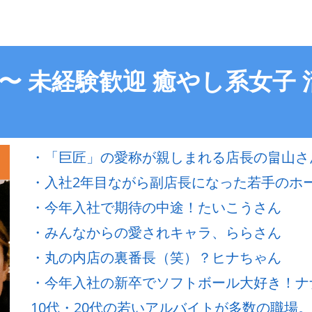
2〜 未経験歓迎 癒やし系女子
・「巨匠」の愛称が親しまれる店長の畠山さ
・入社2年目ながら副店長になった若手のホ
・今年入社で期待の中途！たいこうさん
・みんなからの愛されキャラ、ららさん
・丸の内店の裏番長（笑）？ヒナちゃん
・今年入社の新卒でソフトボール大好き！ナ
10代・20代の若いアルバイトが多数の職場。