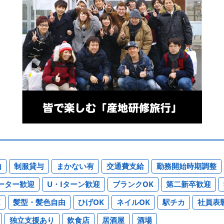
由
制服貸与
まかない有
交通費支給
勤務開始時期調整
ーター歓迎
U・Iターン歓迎
ブランクOK
第二新卒歓迎
K
髪型・髪色自由
ひげOK
ネイルOK
駅チカ
社員表
独立支援あり
飲食店
居酒屋
酒場