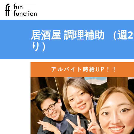
居酒屋 調理補助 （週
り）