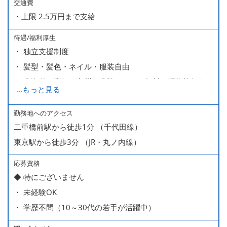
交通費
・上限 2.5万円まで支給
待遇/福利厚生
・ 独立支援制度
・ 髪型・髪色・ネイル・服装自由
・ 北海道や高知、九州、北陸などへの無料の研修旅行あり
...
もっと見る
ます
・ 無料の美味しい まかない食 あり
勤務地へのアクセス
二重橋前駅から徒歩1分 （千代田線）
東京駅から徒歩3分 （JR・丸ノ内線）
応募資格
◆ 特にございません
・ 未経験OK
・ 学歴不問（10～30代の若手が活躍中）