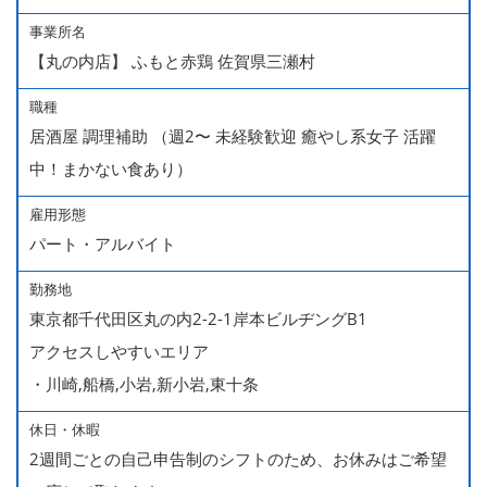
事業所名
【丸の内店】 ふもと赤鶏 佐賀県三瀬村
職種
居酒屋 調理補助 （週2〜 未経験歓迎 癒やし系女子 活躍
中！まかない食あり）
雇用形態
パート・アルバイト
勤務地
東京都千代田区丸の内2-2-1岸本ビルヂングB1
アクセスしやすいエリア
・川崎,船橋,小岩,新小岩,東十条
休日・休暇
2週間ごとの自己申告制のシフトのため、お休みはご希望