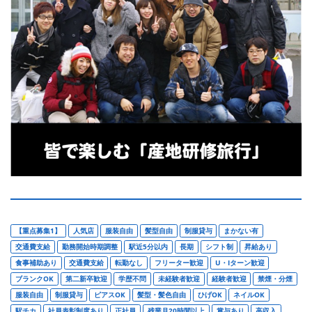
【重点募集1】
人気店
服装自由
髪型自由
制服貸与
まかない有
交通費支給
勤務開始時期調整
駅近5分以内
長期
シフト制
昇給あり
食事補助あり
交通費支給
転勤なし
フリーター歓迎
U・Iターン歓迎
ブランクOK
第二新卒歓迎
学歴不問
未経験者歓迎
経験者歓迎
禁煙・分煙
服装自由
制服貸与
ピアスOK
髪型・髪色自由
ひげOK
ネイルOK
駅チカ
社員表彰制度あり
正社員
残業月20時間以上
賞与あり
高収入