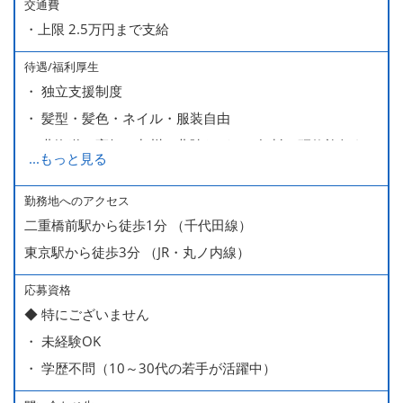
交通費
・上限 2.5万円まで支給
待遇/福利厚生
・ 独立支援制度
・ 髪型・髪色・ネイル・服装自由
・ 北海道や高知、九州、北陸などへの無料の研修旅行あり
...
もっと見る
ます
・ 無料の美味しい まかない食 あり
勤務地へのアクセス
二重橋前駅から徒歩1分 （千代田線）
東京駅から徒歩3分 （JR・丸ノ内線）
応募資格
◆ 特にございません
・ 未経験OK
・ 学歴不問（10～30代の若手が活躍中）