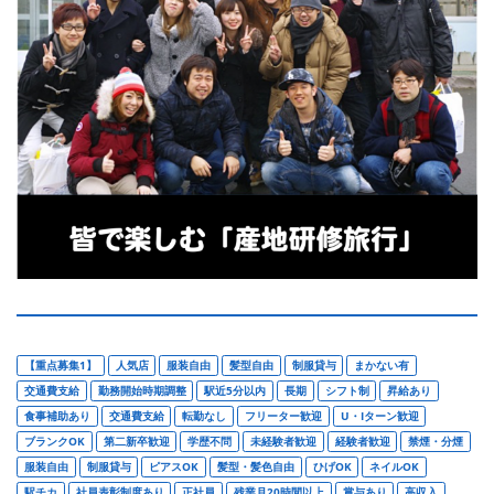
【重点募集1】
人気店
服装自由
髪型自由
制服貸与
まかない有
交通費支給
勤務開始時期調整
駅近5分以内
長期
シフト制
昇給あり
食事補助あり
交通費支給
転勤なし
フリーター歓迎
U・Iターン歓迎
ブランクOK
第二新卒歓迎
学歴不問
未経験者歓迎
経験者歓迎
禁煙・分煙
服装自由
制服貸与
ピアスOK
髪型・髪色自由
ひげOK
ネイルOK
駅チカ
社員表彰制度あり
正社員
残業月20時間以上
賞与あり
高収入