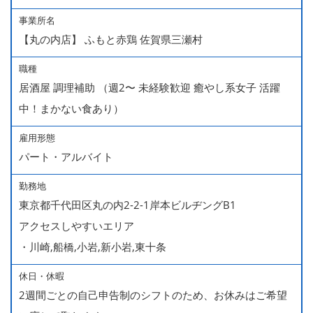
事業所名
【丸の内店】 ふもと赤鶏 佐賀県三瀬村
職種
居酒屋 調理補助 （週2〜 未経験歓迎 癒やし系女子 活躍
中！まかない食あり）
雇用形態
パート・アルバイト
勤務地
東京都千代田区丸の内2-2-1岸本ビルヂングB1
アクセスしやすいエリア
・川崎,船橋,小岩,新小岩,東十条
休日・休暇
2週間ごとの自己申告制のシフトのため、お休みはご希望