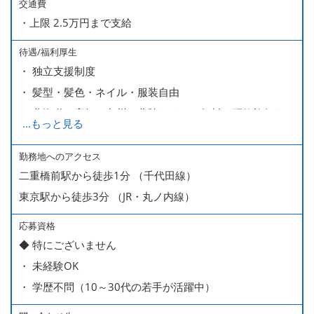
交通費
・上限 2.5万円まで支給
待遇/福利厚生
・ 独立支援制度
・ 髪型・髪色・ネイル・服装自由
・ 北海道や高知、九州、北陸などへの無料の研修旅行あり
...
もっと見る
ます
・ 無料の美味しい まかない食 あり
勤務地へのアクセス
二重橋前駅から徒歩1分 （千代田線）
東京駅から徒歩3分 （JR・丸ノ内線）
応募資格
◆ 特にございません
・ 未経験OK
・ 学歴不問（10～30代の若手が活躍中）