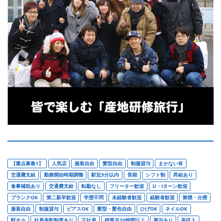
【重点募集1】
人気店
服装自由
髪型自由
制服貸与
まかない有
交通費支給
勤務開始時期調整
駅近5分以内
長期
シフト制
昇給あり
食事補助あり
交通費支給
転勤なし
フリーター歓迎
U・Iターン歓迎
ブランクOK
第二新卒歓迎
学歴不問
未経験者歓迎
経験者歓迎
禁煙・分煙
服装自由
制服貸与
ピアスOK
髪型・髪色自由
ひげOK
ネイルOK
駅チカ
社員表彰制度あり
正社員
残業月20時間以上
賞与あり
高収入