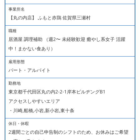
事業所名
【丸の内店】 ふもと赤鶏 佐賀県三瀬村
職種
居酒屋 調理補助 （週2〜 未経験歓迎 癒やし系女子 活躍
中！まかない食あり）
雇用形態
パート・アルバイト
勤務地
東京都千代田区丸の内2-2-1岸本ビルヂングB1
アクセスしやすいエリア
・川崎,船橋,小岩,新小岩,東十条
休日・休暇
2週間ごとの自己申告制のシフトのため、お休みはご希望