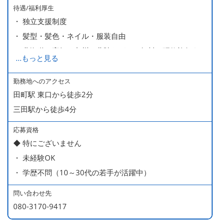
待遇/福利厚生
・ 独立支援制度
・ 髪型・髪色・ネイル・服装自由
・ 北海道や高知、九州、北陸などへの無料の研修旅行あり
...
もっと見る
ます
・ 無料の美味しい まかない食 あり
勤務地へのアクセス
田町駅 東口から徒歩2分
三田駅から徒歩4分
応募資格
◆ 特にございません
・ 未経験OK
・ 学歴不問（10～30代の若手が活躍中）
問い合わせ先
080-3170-9417