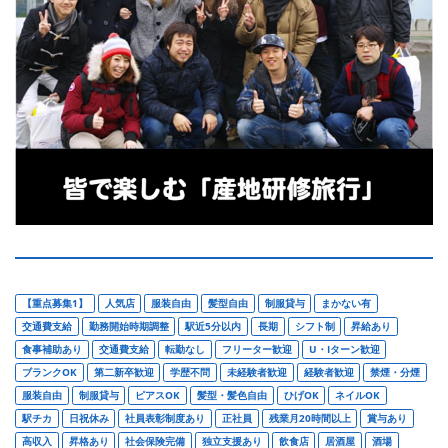
【重点募集1】
人気店
服装自由
髪型自由
制服貸与
まかない有
交通費支給
勤務開始時期調整
駅近5分以内
長期
シフト制
昇給あり
食事補助あり
交通費支給
転勤なし
フリーター歓迎
U・Iターン歓迎
ブランクOK
第二新卒歓迎
学歴不問
未経験者歓迎
経験者歓迎
禁煙・分煙
服装自由
制服貸与
ピアスOK
髪型・髪色自由
ひげOK
ネイルOK
駅チカ
日祝休み
社員表彰制度あり
正社員
残業月20時間以上
賞与あり
高収入
昇格あり
社会保険完備
独立支援あり
飲食店
居酒屋
酒場