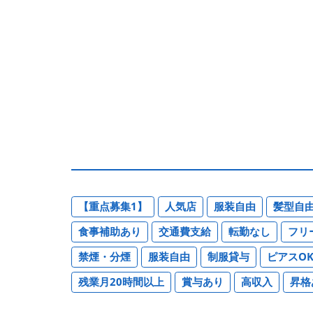
【重点募集1】
人気店
服装自由
髪型自
食事補助あり
交通費支給
転勤なし
フリ
禁煙・分煙
服装自由
制服貸与
ピアスO
残業月20時間以上
賞与あり
高収入
昇格