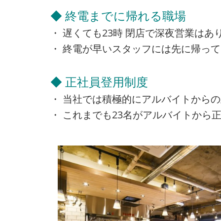
◆ 終電までに帰れる職場
・ 遅くても23時 閉店で深夜営業は
・ 終電が早いスタッフには先に帰っ
◆ 正社員登用制度
・ 当社では積極的にアルバイトから
・ これまでも23名がアルバイトから