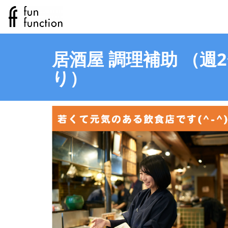
居酒屋 調理補助 （週
り）