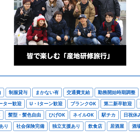
由
制服貸与
まかない有
交通費支給
勤務開始時期調整
ーター歓迎
U・Iターン歓迎
ブランクOK
第二新卒歓迎
K
髪型・髪色自由
ひげOK
ネイルOK
駅チカ
日祝休
あり
社会保険完備
独立支援あり
飲食店
居酒屋
酒