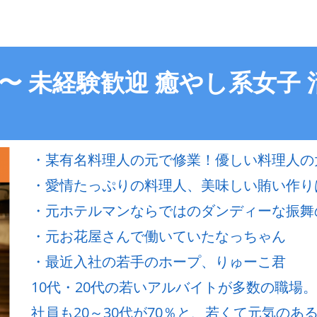
2〜 未経験歓迎 癒やし系女子
・某有名料理人の元で修業！優しい料理人の
・愛情たっぷりの料理人、美味しい賄い作り
・元ホテルマンならではのダンディーな振舞
・元お花屋さんで働いていたなっちゃん
・最近入社の若手のホープ、りゅーこ君
10代・20代の若いアルバイトが多数の職場。
社員も20～30代が70％と、若くて元気のある飲