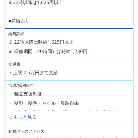
※22時以降は1,625円以上
■昇給あり
給与詳細
※ 22時以降は時給1,625円以上
※ 研修期間（40時間）は時給1,230円
交通費
・上限 2.5万円まで支給
待遇/福利厚生
・ 独立支援制度
・ 髪型・髪色・ネイル・服装自由
・ 北海道や高知、九州、北陸などへの無料の研修旅行あり
...
もっと見る
ます
・ 無料の美味しい まかない食 あり
勤務地へのアクセス