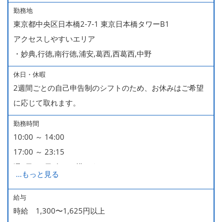
勤務地
東京都中央区日本橋2-7-1 東京日本橋タワーB1
アクセスしやすいエリア
・妙典,行徳,南行徳,浦安,葛西,西葛西,中野
休日・休暇
2週間ごとの自己申告制のシフトのため、お休みはご希望
に応じて取れます。
勤務時間
10:00 ～ 14:00
17:00 ～ 23:15
週2日・1日4h～で構いません。
...
もっと見る
■時短勤務制度あり
給与
時給 1,300〜1,625円以上