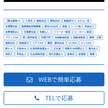
【重点募集1】
人気店
服装自由
髪型自由
制服貸与
まかない有
交通費支給
勤務開始時期調整
駅近5分以内
長期
シフト制
昇給あり
食事補助あり
交通費支給
転勤なし
フリーター歓迎
U・Iターン歓迎
ブランクOK
第二新卒歓迎
学歴不問
未経験者歓迎
経験者歓迎
禁煙・分煙
服装自由
制服貸与
ピアスOK
髪型・髪色自由
ひげOK
ネイルOK
駅チカ
日祝休み
社員表彰制度あり
正社員
残業月20時間以上
賞与あり
高収入
昇格あり
社会保険完備
独立支援あり
飲食店
居酒屋
酒場
WEBで簡単応募
TELで応募