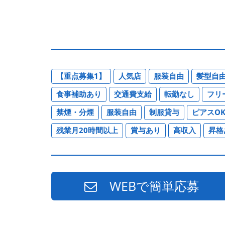
【重点募集1】
人気店
服装自由
髪型自
食事補助あり
交通費支給
転勤なし
フリ
禁煙・分煙
服装自由
制服貸与
ピアスO
残業月20時間以上
賞与あり
高収入
昇格
WEBで簡単応募