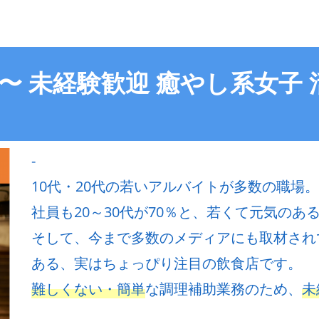
2〜 未経験歓迎 癒やし系女子
-
10代・20代の若いアルバイトが多数の職場。
社員も20～30代が70％と、若くて元気のある飲
そして、今まで多数のメディアにも取材され
ある、実はちょっぴり注目の飲食店です。
難しくない・簡単
な調理補助業務のため、
未