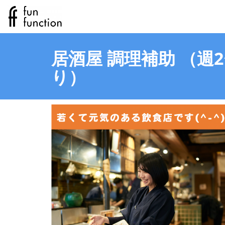
居酒屋 調理補助 （週
り）