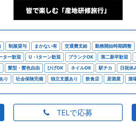
由
制服貸与
まかない有
交通費支給
勤務開始時期調整
ーター歓迎
U・Iターン歓迎
ブランクOK
第二新卒歓迎
K
髪型・髪色自由
ひげOK
ネイルOK
駅チカ
日祝休
あり
社会保険完備
独立支援あり
飲食店
居酒屋
酒
TELで応募