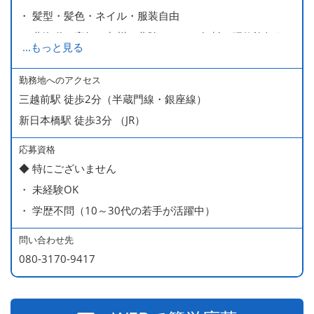
・ 髪型・髪色・ネイル・服装自由
・ 北海道や高知、九州、北陸などへの無料の研修旅行あり
...
もっと見る
ます
・ 無料の美味しい まかない食 あり
勤務地へのアクセス
三越前駅 徒歩2分（半蔵門線・銀座線）
新日本橋駅 徒歩3分 （JR）
応募資格
◆ 特にございません
・ 未経験OK
・ 学歴不問（10～30代の若手が活躍中）
問い合わせ先
080-3170-9417