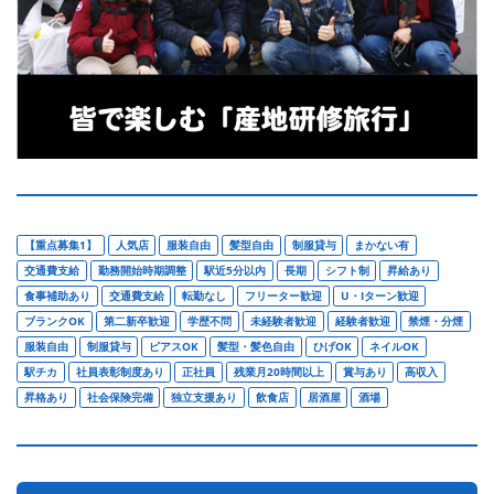
【重点募集1】
人気店
服装自由
髪型自由
制服貸与
まかない有
交通費支給
勤務開始時期調整
駅近5分以内
長期
シフト制
昇給あり
食事補助あり
交通費支給
転勤なし
フリーター歓迎
U・Iターン歓迎
ブランクOK
第二新卒歓迎
学歴不問
未経験者歓迎
経験者歓迎
禁煙・分煙
服装自由
制服貸与
ピアスOK
髪型・髪色自由
ひげOK
ネイルOK
駅チカ
社員表彰制度あり
正社員
残業月20時間以上
賞与あり
高収入
昇格あり
社会保険完備
独立支援あり
飲食店
居酒屋
酒場