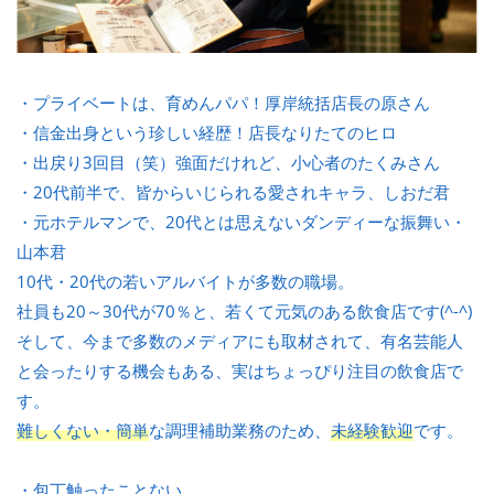
・プライベートは、育めんパパ！厚岸統括店長の原さん
・信金出身という珍しい経歴！店長なりたてのヒロ
・出戻り3回目（笑）強面だけれど、小心者のたくみさん
・20代前半で、皆からいじられる愛されキャラ、しおだ君
・元ホテルマンで、20代とは思えないダンディーな振舞い・
山本君
10代・20代の若いアルバイトが多数の職場。
社員も20～30代が70％と、若くて元気のある飲食店です(^-^)
そして、今まで多数のメディアにも取材されて、有名芸能人
と会ったりする機会もある、実はちょっぴり注目の飲食店で
す。
難しくない・簡単
な調理補助業務のため、
未経験歓迎
です。
・包丁触ったことない