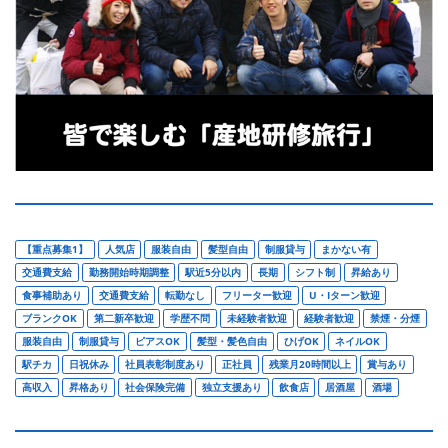
【重点募集1】
人気店
服装自由
髪型自由
制服貸与
まかない有
交通費支給
勤務開始時期調整
駅近5分以内
長期
シフト制
昇給あり
食事補助あり
交通費支給
転勤なし
フリーター歓迎
U・Iターン歓迎
ブランクOK
第二新卒歓迎
学歴不問
未経験者歓迎
経験者歓迎
禁煙・分煙
服装自由
制服貸与
ピアスOK
髪型・髪色自由
ひげOK
ネイルOK
駅チカ
日祝休み
社員表彰制度あり
正社員
残業月20時間以上
賞与あり
高収入
昇格あり
社会保険完備
独立支援あり
飲食店
居酒屋
酒場