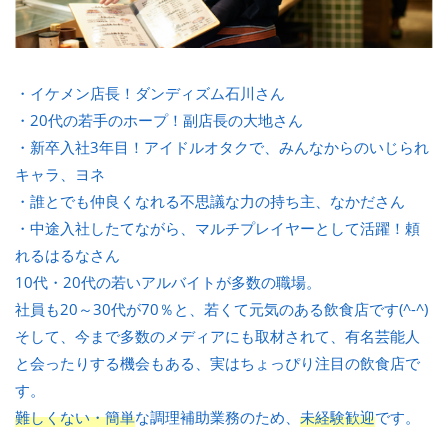
・イケメン店長！ダンディズム石川さん
・20代の若手のホープ！副店長の大地さん
・新卒入社3年目！アイドルオタクで、みんなからのいじられ
キャラ、ヨネ
・誰とでも仲良くなれる不思議な力の持ち主、なかださん
・中途入社したてながら、マルチプレイヤーとして活躍！頼
れるはるなさん
10代・20代の若いアルバイトが多数の職場。
社員も20～30代が70％と、若くて元気のある飲食店です(^-^)
そして、今まで多数のメディアにも取材されて、有名芸能人
と会ったりする機会もある、実はちょっぴり注目の飲食店で
す。
難しくない・簡単
な調理補助業務のため、
未経験歓迎
です。