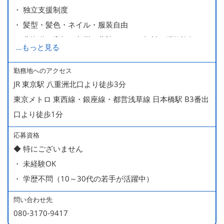
・ 独立支援制度
・ 髪型・髪色・ネイル・服装自由
・ 北海道や高知、九州、北陸などへの無料の研修旅行あり
...
もっと見る
ます
・ 無料の美味しい まかない食 あり
勤務地へのアクセス
JR 東京駅 八重洲北口より徒歩3分
東京メトロ 東西線・銀座線・都営浅草線 日本橋駅 B3番出
口より徒歩1分
応募資格
◆ 特にございません
・ 未経験OK
・ 学歴不問（10～30代の若手が活躍中）
問い合わせ先
080-3170-9417