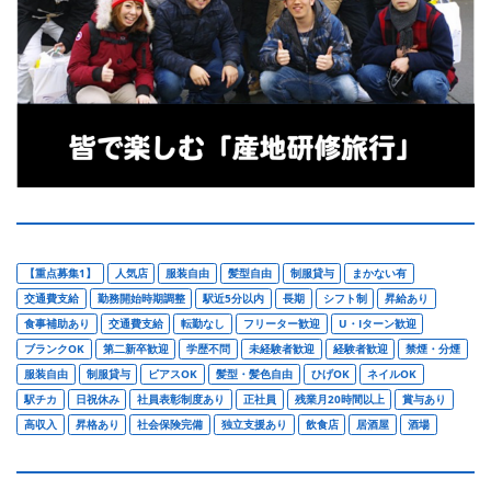
【重点募集1】
人気店
服装自由
髪型自由
制服貸与
まかない有
交通費支給
勤務開始時期調整
駅近5分以内
長期
シフト制
昇給あり
食事補助あり
交通費支給
転勤なし
フリーター歓迎
U・Iターン歓迎
ブランクOK
第二新卒歓迎
学歴不問
未経験者歓迎
経験者歓迎
禁煙・分煙
服装自由
制服貸与
ピアスOK
髪型・髪色自由
ひげOK
ネイルOK
駅チカ
日祝休み
社員表彰制度あり
正社員
残業月20時間以上
賞与あり
高収入
昇格あり
社会保険完備
独立支援あり
飲食店
居酒屋
酒場