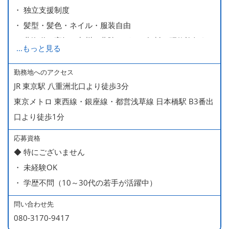
・ 独立支援制度
・ 髪型・髪色・ネイル・服装自由
・ 北海道や高知、九州、北陸などへの無料の研修旅行あり
...
もっと見る
ます
・ 無料の美味しい まかない食 あり
勤務地へのアクセス
JR 東京駅 八重洲北口より徒歩3分
東京メトロ 東西線・銀座線・都営浅草線 日本橋駅 B3番出
口より徒歩1分
応募資格
◆ 特にございません
・ 未経験OK
・ 学歴不問（10～30代の若手が活躍中）
問い合わせ先
080-3170-9417