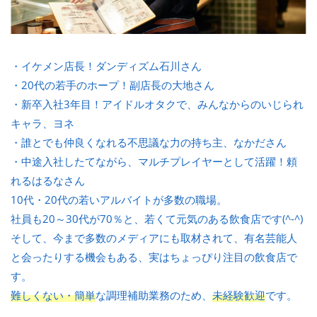
・イケメン店長！ダンディズム石川さん
・20代の若手のホープ！副店長の大地さん
・新卒入社3年目！アイドルオタクで、みんなからのいじられ
キャラ、ヨネ
・誰とでも仲良くなれる不思議な力の持ち主、なかださん
・中途入社したてながら、マルチプレイヤーとして活躍！頼
れるはるなさん
10代・20代の若いアルバイトが多数の職場。
社員も20～30代が70％と、若くて元気のある飲食店です(^-^)
そして、今まで多数のメディアにも取材されて、有名芸能人
と会ったりする機会もある、実はちょっぴり注目の飲食店で
す。
難しくない・簡単
な調理補助業務のため、
未経験歓迎
です。