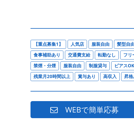
【重点募集1】
人気店
服装自由
髪型自
食事補助あり
交通費支給
転勤なし
フリ
禁煙・分煙
服装自由
制服貸与
ピアスO
残業月20時間以上
賞与あり
高収入
昇格
WEBで簡単応募