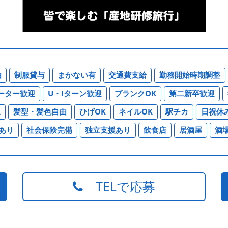
由
制服貸与
まかない有
交通費支給
勤務開始時期調整
ーター歓迎
U・Iターン歓迎
ブランクOK
第二新卒歓迎
K
髪型・髪色自由
ひげOK
ネイルOK
駅チカ
日祝休
あり
社会保険完備
独立支援あり
飲食店
居酒屋
酒
TELで応募