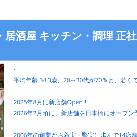
・居酒屋 キッチン・調理 正
-
平均年齢 34.3歳、20～30代が70％と、
2025年8月に新店舗Open！
2026年2月頃に、新店舗を日本橋にオープン
2006年の創業から着実・堅実に歩んで14店