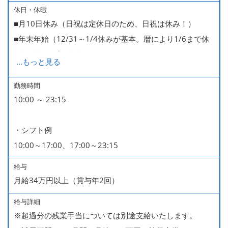
休日・休暇
■月10日休み（日祝は定休日のため、日祝は休み！）
■年末年始（12/31～1/4休みが基本。暦により1/6まで休
みなどもございます）
...
もっと見る
■GW・お盆（暦通り）
■有給休暇
勤務時間
10:00 ～ 23:15
■慶弔休暇
■産休・育休（男性育休取得4名・女性産休2名・育休復帰
・シフト例
率100％ ＊2023～2025年実績）
10:00～17:00、17:00～23:15
給与
月給34万円以上（賞与年2回）
給与詳細
※超過分の残業手当については別途支給いたします。