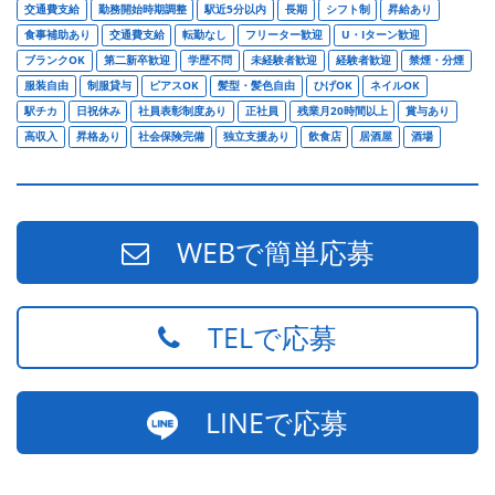
交通費支給
勤務開始時期調整
駅近5分以内
長期
シフト制
昇給あり
食事補助あり
交通費支給
転勤なし
フリーター歓迎
U・Iターン歓迎
ブランクOK
第二新卒歓迎
学歴不問
未経験者歓迎
経験者歓迎
禁煙・分煙
服装自由
制服貸与
ピアスOK
髪型・髪色自由
ひげOK
ネイルOK
駅チカ
日祝休み
社員表彰制度あり
正社員
残業月20時間以上
賞与あり
高収入
昇格あり
社会保険完備
独立支援あり
飲食店
居酒屋
酒場
WEBで簡単応募
TELで応募
LINEで応募