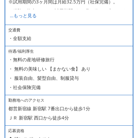
※試用期間の3ヶ月間は月給32.5万円（社保完備）。
経験・能力により、試用期間が1ヶ月で終わる方もいま
...
もっと見る
す。
※上記月給には、一律支給のみなし残業手当（月65時間
交通費
・全額支給
分・10万円）を含んでいます。
待遇/福利厚生
■ 昇給（随時）
・無料の産地研修旅行
■ 賞与 年２回（夏・秋）約１ヶ月分
・ 無料の美味しい 【まかない食】 あり
■ インセンティブ制度（月額約4万円～20万円）
・ 服装自由、髪型自由、制服貸与
＊店長・料理長候補・統括店長・統括料理長候補の場合
・社会保険完備
勤務地へのアクセス
＜給与モデル＞
都営新宿線 新宿駅 7番出口から徒歩1分
450万円／社員（20代・入社1年目・入籍予定のパートナ
ＪＲ 新宿駅 西口から徒歩4分
ー持ち）
490万円／店長代理（20代・入社2年目・入社後に結婚。
応募資格