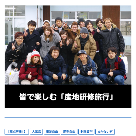
【重点募集1】
人気店
服装自由
髪型自由
制服貸与
まかない有