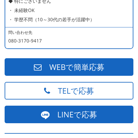
◆ 特にございません
ラブラブな新婚さん）
・ 未経験OK
540万円／店長（20代・入社3年目・ 育休取得して、更に
・ 学歴不問（10～30代の若手が活躍中）
やる気MAXの2児のお父さん）
670万円／統括店長（30代・入社7年目・中学生の長男筆
問い合わせ先
頭に3人の子供を持つ一家の大黒柱）
080-3170-9417
WEBで簡単応募
TELで応募
LINEで応募