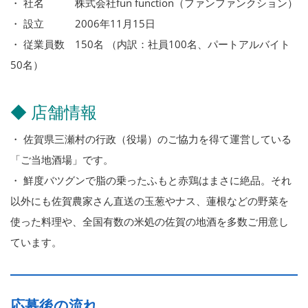
・ 社名 株式会社fun function（ファンファンクション）
・ 設立 2006年11月15日
・ 従業員数 150名 （内訳：社員100名、パートアルバイト
50名）
◆ 店舗情報
・ 佐賀県三瀬村の行政（役場）のご協力を得て運営している
「ご当地酒場」です。
・ 鮮度バツグンで脂の乗ったふもと赤鶏はまさに絶品。それ
以外にも佐賀農家さん直送の玉葱やナス、蓮根などの野菜を
使った料理や、全国有数の米処の佐賀の地酒を多数ご用意し
ています。
応募後の流れ