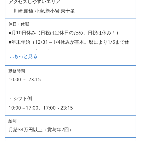
アクセスしやすいエリア
・川崎,船橋,小岩,新小岩,東十条
休日・休暇
■月10日休み（日祝は定休日のため、日祝は休み！）
■年末年始（12/31～1/4休みが基本。暦により1/6まで休
みなどもございます）
...
もっと見る
■GW・お盆（暦通り）
■有給休暇
勤務時間
10:00 ～ 23:15
■慶弔休暇
■産休・育休（男性育休取得4名・女性産休2名・育休復帰
・シフト例
率100％ ＊2023～2025年実績）
10:00～17:00、17:00～23:15
給与
月給34万円以上（賞与年2回）