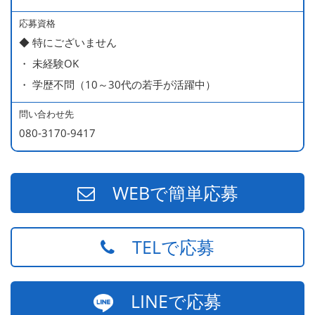
ー持ち）
490万円／店長代理（20代・入社2年目・入社後に結婚。
応募資格
◆ 特にございません
ラブラブな新婚さん）
・ 未経験OK
540万円／店長（20代・入社3年目・ 育休取得して、更に
・ 学歴不問（10～30代の若手が活躍中）
やる気MAXの2児のお父さん）
670万円／統括店長（30代・入社7年目・中学生の長男筆
問い合わせ先
頭に3人の子供を持つ一家の大黒柱）
080-3170-9417
WEBで簡単応募
TELで応募
LINEで応募