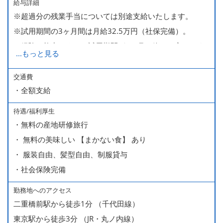
給与詳細
※超過分の残業手当については別途支給いたします。
※試用期間の3ヶ月間は月給32.5万円（社保完備）。
経験・能力により、試用期間が1ヶ月で終わる方もいま
...
もっと見る
す。
※上記月給には、一律支給のみなし残業手当（月65時間
交通費
・全額支給
分・10万円）を含んでいます。
待遇/福利厚生
■ 昇給（随時）
・無料の産地研修旅行
■ 賞与 年２回（夏・秋）約１ヶ月分
・ 無料の美味しい 【まかない食】 あり
■ インセンティブ制度（月額約4万円～20万円）
・ 服装自由、髪型自由、制服貸与
＊店長・料理長候補・統括店長・統括料理長候補の場合
・社会保険完備
勤務地へのアクセス
＜給与モデル＞
二重橋前駅から徒歩1分 （千代田線）
450万円／社員（20代・入社1年目・入籍予定のパートナ
東京駅から徒歩3分 （JR・丸ノ内線）