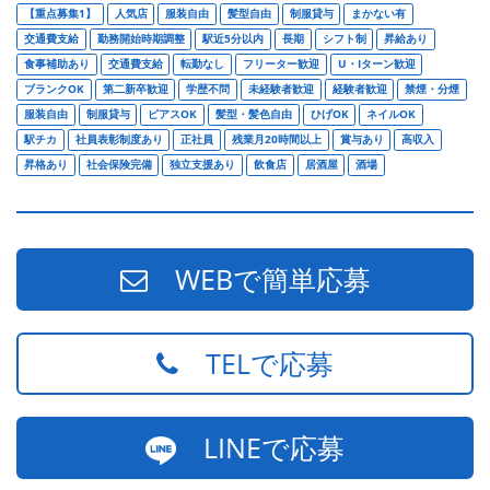
【重点募集1】
人気店
服装自由
髪型自由
制服貸与
まかない有
交通費支給
勤務開始時期調整
駅近5分以内
長期
シフト制
昇給あり
食事補助あり
交通費支給
転勤なし
フリーター歓迎
U・Iターン歓迎
ブランクOK
第二新卒歓迎
学歴不問
未経験者歓迎
経験者歓迎
禁煙・分煙
服装自由
制服貸与
ピアスOK
髪型・髪色自由
ひげOK
ネイルOK
駅チカ
社員表彰制度あり
正社員
残業月20時間以上
賞与あり
高収入
昇格あり
社会保険完備
独立支援あり
飲食店
居酒屋
酒場
WEBで簡単応募
TELで応募
LINEで応募