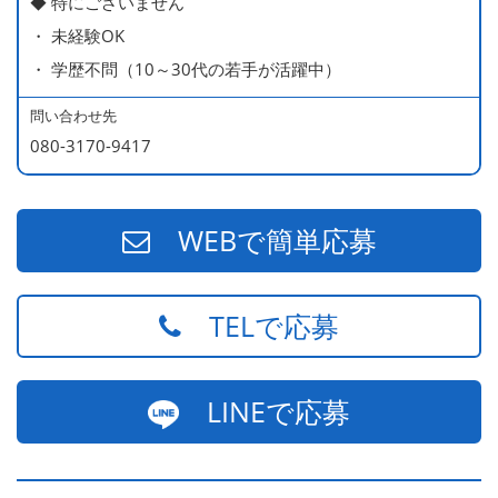
◆ 特にございません
540万円／店長（20代・入社3年目・ 育休取得して、更に
・ 未経験OK
やる気MAXの2児のお父さん）
・ 学歴不問（10～30代の若手が活躍中）
670万円／統括店長（30代・入社7年目・中学生の長男筆
頭に3人の子供を持つ一家の大黒柱）
問い合わせ先
080-3170-9417
WEBで簡単応募
TELで応募
LINEで応募