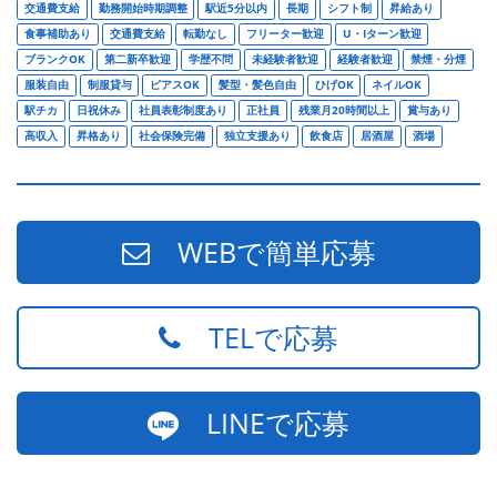
交通費支給
勤務開始時期調整
駅近5分以内
長期
シフト制
昇給あり
食事補助あり
交通費支給
転勤なし
フリーター歓迎
U・Iターン歓迎
ブランクOK
第二新卒歓迎
学歴不問
未経験者歓迎
経験者歓迎
禁煙・分煙
服装自由
制服貸与
ピアスOK
髪型・髪色自由
ひげOK
ネイルOK
駅チカ
日祝休み
社員表彰制度あり
正社員
残業月20時間以上
賞与あり
高収入
昇格あり
社会保険完備
独立支援あり
飲食店
居酒屋
酒場
WEBで簡単応募
TELで応募
LINEで応募