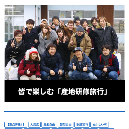
【重点募集1】
人気店
服装自由
髪型自由
制服貸与
まかない有