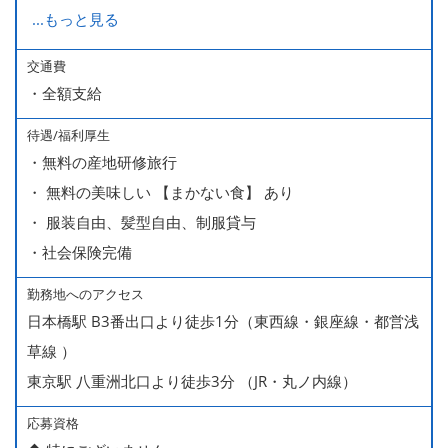
経験・能力により、試用期間が1ヶ月で終わる方もいま
...
もっと見る
す。
※上記月給には、一律支給のみなし残業手当（月65時間
交通費
・全額支給
分・10万円）を含んでいます。
待遇/福利厚生
■ 昇給（随時）
・無料の産地研修旅行
■ 賞与 年２回（夏・秋）約１ヶ月分
・ 無料の美味しい 【まかない食】 あり
■ インセンティブ制度（月額約4万円～20万円）
・ 服装自由、髪型自由、制服貸与
＊店長・料理長候補・統括店長・統括料理長候補の場合
・社会保険完備
勤務地へのアクセス
＜給与モデル＞
日本橋駅 B3番出口より徒歩1分（東西線・銀座線・都営浅
450万円／社員（20代・入社1年目・入籍予定のパートナ
草線 ）
ー持ち）
東京駅 八重洲北口より徒歩3分 （JR・丸ノ内線）
490万円／店長代理（20代・入社2年目・入社後に結婚。
ラブラブな新婚さん）
応募資格