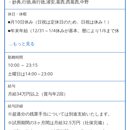
・妙典,行徳,南行徳,浦安,葛西,西葛西,中野
休日・休暇
■月10日休み（日祝は定休日のため、日祝は休み！）
■年末年始（12/31～1/4休みが基本。暦により1/6まで休
みなどもございます）
...
もっと見る
■GW・お盆（暦通り）
■有給休暇
勤務時間
10:00 ～ 23:15
■慶弔休暇
土曜日は14:00～23:00
■産休・育休（男性育休取得4名・女性産休2名・育休復帰
率100％ ＊2023～2025年実績）
給与
月給34万円以上（賞与年2回）
給与詳細
※超過分の残業手当については別途支給いたします。
※試用期間の3ヶ月間は月給32.5万円（社保完備）。