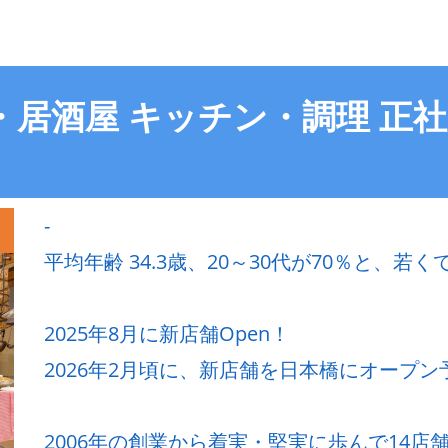
・居酒屋 キッチン・調理 正
-
平均年齢 34.3歳、20～30代が70％と、
2025年8月に新店舗Open！
2026年2月頃に、新店舗を日本橋にオープン
2006年の創業から着実・堅実に歩んで14店