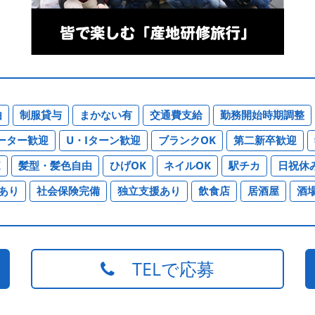
由
制服貸与
まかない有
交通費支給
勤務開始時期調整
ーター歓迎
U・Iターン歓迎
ブランクOK
第二新卒歓迎
K
髪型・髪色自由
ひげOK
ネイルOK
駅チカ
日祝休
あり
社会保険完備
独立支援あり
飲食店
居酒屋
酒
TELで応募