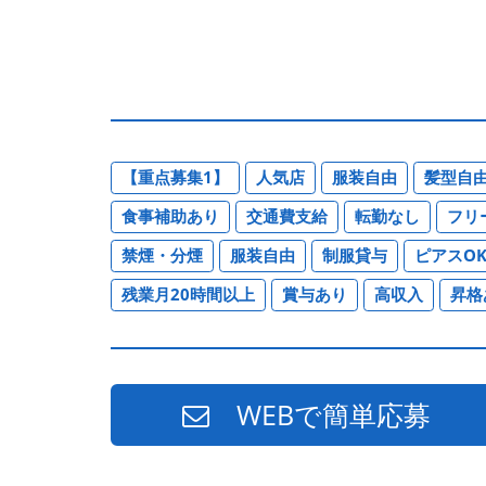
【重点募集1】
人気店
服装自由
髪型自
食事補助あり
交通費支給
転勤なし
フリ
禁煙・分煙
服装自由
制服貸与
ピアスO
残業月20時間以上
賞与あり
高収入
昇格
WEBで簡単応募