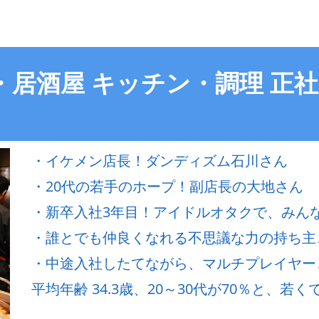
・居酒屋 キッチン・調理 正
・イケメン店長！ダンディズム石川さん
・20代の若手のホープ！副店長の大地さん
・新卒入社3年目！アイドルオタクで、みん
・誰とでも仲良くなれる不思議な力の持ち主
・中途入社したてながら、マルチプレイヤー
平均年齢 34.3歳、20～30代が70％と、