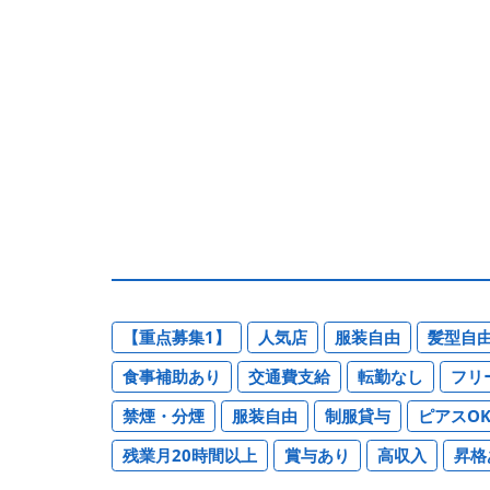
【重点募集1】
人気店
服装自由
髪型自
食事補助あり
交通費支給
転勤なし
フリ
禁煙・分煙
服装自由
制服貸与
ピアスO
残業月20時間以上
賞与あり
高収入
昇格