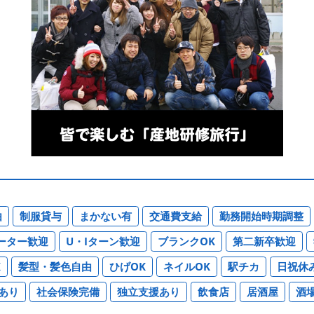
由
制服貸与
まかない有
交通費支給
勤務開始時期調整
ーター歓迎
U・Iターン歓迎
ブランクOK
第二新卒歓迎
K
髪型・髪色自由
ひげOK
ネイルOK
駅チカ
日祝休
あり
社会保険完備
独立支援あり
飲食店
居酒屋
酒