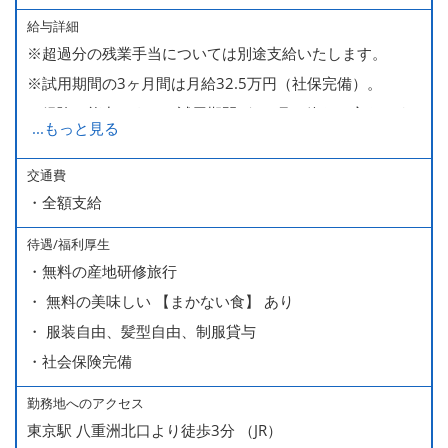
給与詳細
※超過分の残業手当については別途支給いたします。
※試用期間の3ヶ月間は月給32.5万円（社保完備）。
経験・能力により、試用期間が1ヶ月で終わる方もいま
...
もっと見る
す。
※上記月給には、一律支給のみなし残業手当（月65時間
交通費
・全額支給
分・10万円）を含んでいます。
待遇/福利厚生
■ 昇給（随時）
・無料の産地研修旅行
■ 賞与 年２回（夏・秋）約１ヶ月分
・ 無料の美味しい 【まかない食】 あり
■ インセンティブ制度（月額約4万円～20万円）
・ 服装自由、髪型自由、制服貸与
＊店長・料理長候補・統括店長・統括料理長候補の場合
・社会保険完備
勤務地へのアクセス
＜給与モデル＞
東京駅 八重洲北口より徒歩3分 （JR）
450万円／社員（20代・入社1年目・入籍予定のパートナ