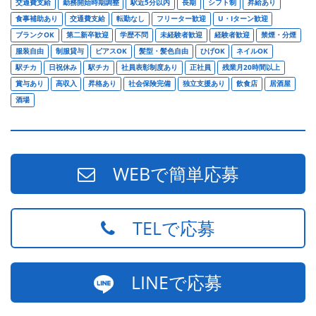
交通費支給
勤務開始時期調整
駅近5分以内
長期
シフト制
昇給あり
食事補助あり
交通費支給
転勤なし
フリーター歓迎
U・Iターン歓迎
ブランクOK
第二新卒歓迎
学歴不問
未経験者歓迎
経験者歓迎
禁煙・分煙
服装自由
制服貸与
ピアスOK
髪型・髪色自由
ひげOK
ネイルOK
駅チカ
日祝休み
駅チカ
社員表彰制度あり
正社員
残業月20時間以上
賞与あり
高収入
昇格あり
社会保険完備
独立支援あり
飲食店
居酒屋
酒場
WEBで簡単応募
TELで応募
LINEで応募