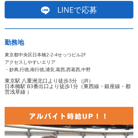
LINEで応募
勤務地
東京都中央区日本橋2-2-4せっつビル2F
アクセスしやすいエリア
・妙典,行徳,南行徳,浦安,葛西,西葛西,中野
東京駅 八重洲北口より徒歩3分 （JR）
日本橋駅 B3番出口より徒歩1分（東西線・銀座線・都
営浅草線 ）