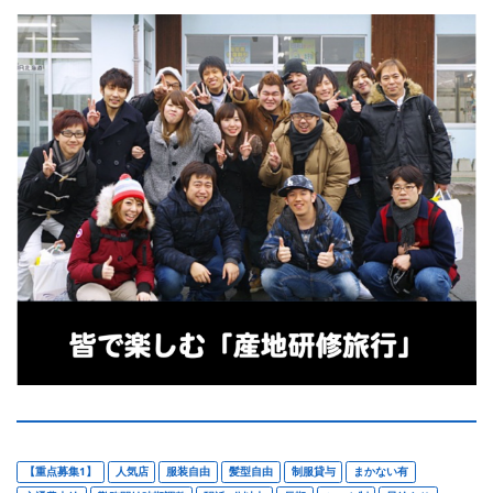
【重点募集1】
人気店
服装自由
髪型自由
制服貸与
まかない有