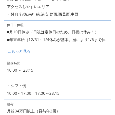
アクセスしやすいエリア
・妙典,行徳,南行徳,浦安,葛西,西葛西,中野
休日・休暇
■月10日休み（日祝は定休日のため、日祝は休み！）
■年末年始（12/31～1/4休みが基本。暦により1/6まで休
みなどもございます）
...
もっと見る
■GW・お盆（暦通り）
■有給休暇
勤務時間
10:00 ～ 23:15
■慶弔休暇
■産休・育休（男性育休取得4名・女性産休2名・育休復帰
・シフト例
率100％ ＊2023～2025年実績）
10:00～17:00、17:00～23:15
給与
月給34万円以上（賞与年2回）