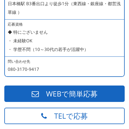
日本橋駅 B3番出口より徒歩1分（東西線・銀座線・都営浅
ー持ち）
草線 ）
490万円／店長代理（20代・入社2年目・入社後に結婚。
ラブラブな新婚さん）
応募資格
◆ 特にございません
540万円／店長（20代・入社3年目・ 育休取得して、更に
・ 未経験OK
やる気MAXの2児のお父さん）
・ 学歴不問（10～30代の若手が活躍中）
670万円／統括店長（30代・入社7年目・中学生の長男筆
頭に3人の子供を持つ一家の大黒柱）
問い合わせ先
080-3170-9417
WEBで簡単応募
TELで応募