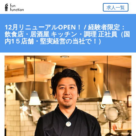
求人一覧
12月リニューアルOPEN！ / 経験者限定：
飲食店・居酒屋 キッチン・調理 正社員（国
内1５店舗・堅実経営の当社で！）