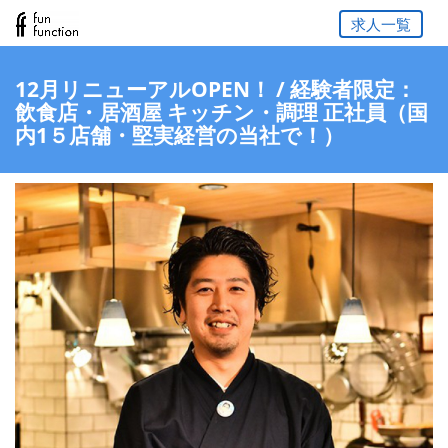
求人一覧
12月リニューアルOPEN！ / 経験者限定：
飲食店・居酒屋 キッチン・調理 正社員（国
内1５店舗・堅実経営の当社で！）