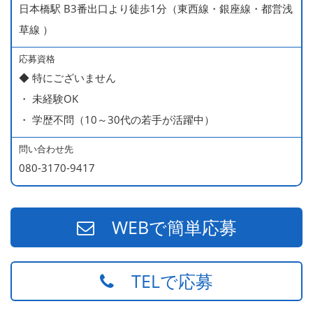
日本橋駅 B3番出口より徒歩1分（東西線・銀座線・都営浅
ー持ち）
草線 ）
490万円／店長代理（20代・入社2年目・入社後に結婚。
ラブラブな新婚さん）
応募資格
◆ 特にございません
540万円／店長（20代・入社3年目・ 育休取得して、更に
・ 未経験OK
やる気MAXの2児のお父さん）
・ 学歴不問（10～30代の若手が活躍中）
670万円／統括店長（30代・入社7年目・中学生の長男筆
頭に3人の子供を持つ一家の大黒柱）
問い合わせ先
080-3170-9417
WEBで簡単応募
TELで応募