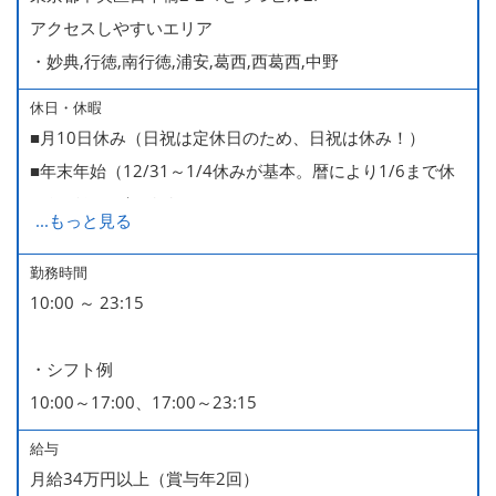
アクセスしやすいエリア
・妙典,行徳,南行徳,浦安,葛西,西葛西,中野
休日・休暇
■月10日休み（日祝は定休日のため、日祝は休み！）
■年末年始（12/31～1/4休みが基本。暦により1/6まで休
みなどもございます）
...
もっと見る
■GW・お盆（暦通り）
■有給休暇
勤務時間
10:00 ～ 23:15
■慶弔休暇
■産休・育休（男性育休取得4名・女性産休2名・育休復帰
・シフト例
率100％ ＊2023～2025年実績）
10:00～17:00、17:00～23:15
給与
月給34万円以上（賞与年2回）