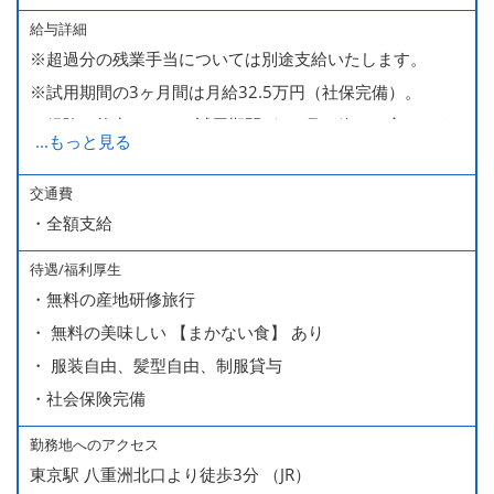
給与詳細
※超過分の残業手当については別途支給いたします。
※試用期間の3ヶ月間は月給32.5万円（社保完備）。
経験・能力により、試用期間が1ヶ月で終わる方もいま
...
もっと見る
す。
※上記月給には、一律支給のみなし残業手当（月65時間
交通費
・全額支給
分・10万円）を含んでいます。
待遇/福利厚生
■ 昇給（随時）
・無料の産地研修旅行
■ 賞与 年２回（夏・秋）約１ヶ月分
・ 無料の美味しい 【まかない食】 あり
■ インセンティブ制度（月額約4万円～20万円）
・ 服装自由、髪型自由、制服貸与
＊店長・料理長候補・統括店長・統括料理長候補の場合
・社会保険完備
勤務地へのアクセス
＜給与モデル＞
東京駅 八重洲北口より徒歩3分 （JR）
450万円／社員（20代・入社1年目・入籍予定のパートナ