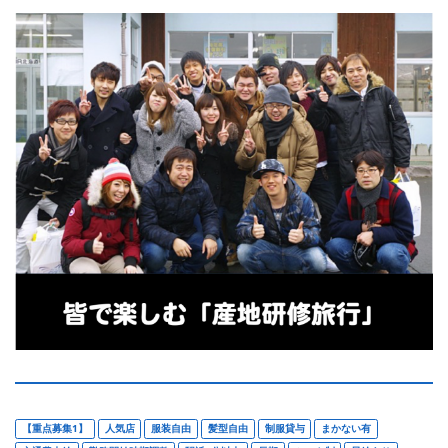
【重点募集1】
人気店
服装自由
髪型自由
制服貸与
まかない有