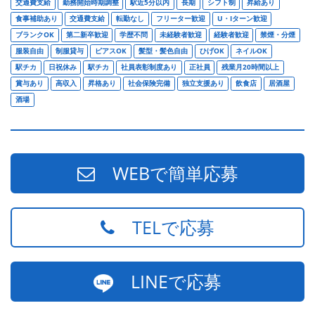
交通費支給
勤務開始時期調整
駅近5分以内
長期
シフト制
昇給あり
食事補助あり
交通費支給
転勤なし
フリーター歓迎
U・Iターン歓迎
ブランクOK
第二新卒歓迎
学歴不問
未経験者歓迎
経験者歓迎
禁煙・分煙
服装自由
制服貸与
ピアスOK
髪型・髪色自由
ひげOK
ネイルOK
駅チカ
日祝休み
駅チカ
社員表彰制度あり
正社員
残業月20時間以上
賞与あり
高収入
昇格あり
社会保険完備
独立支援あり
飲食店
居酒屋
酒場
WEBで簡単応募
TELで応募
LINEで応募