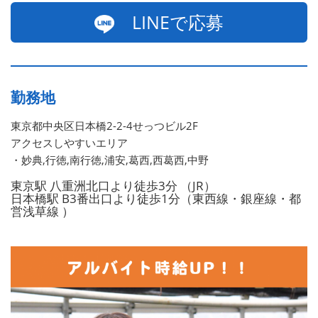
LINEで応募
勤務地
東京都中央区日本橋2-2-4せっつビル2F
アクセスしやすいエリア
・妙典,行徳,南行徳,浦安,葛西,西葛西,中野
東京駅 八重洲北口より徒歩3分 （JR）
日本橋駅 B3番出口より徒歩1分（東西線・銀座線・都
営浅草線 ）