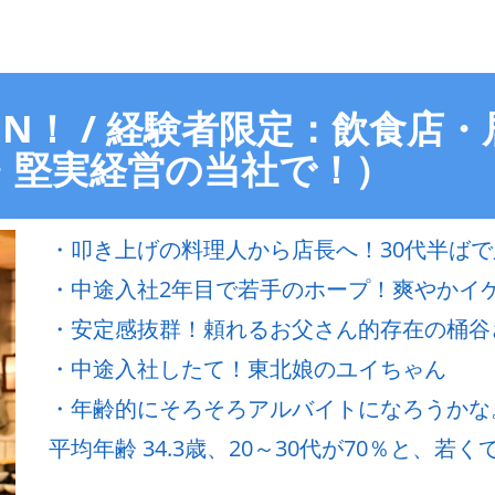
EN！ / 経験者限定：飲食店
・堅実経営の当社で！）
・叩き上げの料理人から店長へ！30代半ば
・中途入社2年目で若手のホープ！爽やかイ
・安定感抜群！頼れるお父さん的存在の桶谷
・中途入社したて！東北娘のユイちゃん
・年齢的にそろそろアルバイトになろうかな
平均年齢 34.3歳、20～30代が70％と、