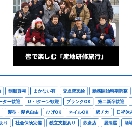
由
制服貸与
まかない有
交通費支給
勤務開始時期調整
ーター歓迎
U・Iターン歓迎
ブランクOK
第二新卒歓迎
K
髪型・髪色自由
ひげOK
ネイルOK
駅チカ
日祝休
あり
社会保険完備
独立支援あり
飲食店
居酒屋
酒