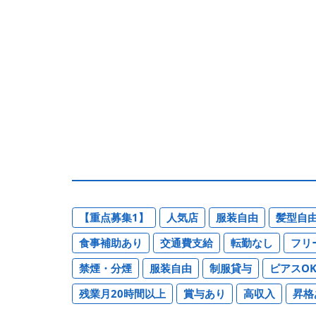
【重点募集1】
人気店
服装自由
髪型自
食事補助あり
交通費支給
転勤なし
フリ
禁煙・分煙
服装自由
制服貸与
ピアスO
残業月20時間以上
賞与あり
高収入
昇格