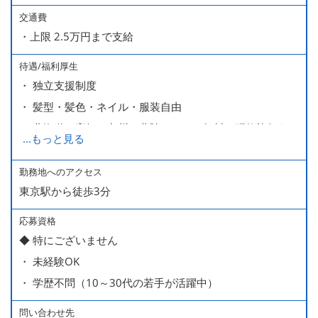
交通費
・上限 2.5万円まで支給
待遇/福利厚生
・ 独立支援制度
・ 髪型・髪色・ネイル・服装自由
・ 北海道や高知、九州、北陸などへの無料の研修旅行あり
...
もっと見る
ます
・ 無料の美味しい まかない食 あり
勤務地へのアクセス
東京駅から徒歩3分
応募資格
◆ 特にございません
・ 未経験OK
・ 学歴不問（10～30代の若手が活躍中）
問い合わせ先