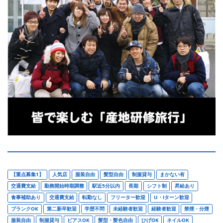
【重点募集1】
人気店
服装自由
髪型自由
制服貸与
まかない有
交通費支給
勤務開始時期調整
駅近5分以内
長期
シフト制
昇給あり
食事補助あり
交通費支給
転勤なし
フリーター歓迎
U・Iターン歓迎
ブランクOK
第二新卒歓迎
学歴不問
未経験者歓迎
経験者歓迎
禁煙・分煙
服装自由
制服貸与
ピアスOK
髪型・髪色自由
ひげOK
ネイルOK