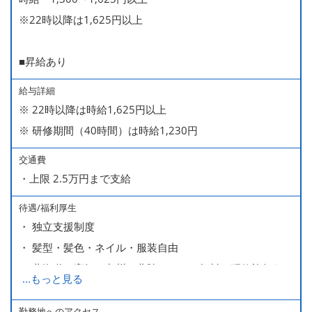
※22時以降は1,625円以上
■昇給あり
給与詳細
※ 22時以降は時給1,625円以上
※ 研修期間（40時間）は時給1,230円
交通費
・上限 2.5万円まで支給
待遇/福利厚生
・ 独立支援制度
・ 髪型・髪色・ネイル・服装自由
・ 北海道や高知、九州、北陸などへの無料の研修旅行あり
...
もっと見る
ます
・ 無料の美味しい まかない食 あり
勤務地へのアクセス