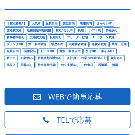
【重点募集1】
人気店
服装自由
髪型自由
制服貸与
まかない有
交通費支給
勤務開始時期調整
駅近5分以内
長期
シフト制
昇給あり
食事補助あり
交通費支給
転勤なし
フリーター歓迎
U・Iターン歓迎
ブランクOK
第二新卒歓迎
学歴不問
未経験者歓迎
経験者歓迎
禁煙・分煙
服装自由
制服貸与
ピアスOK
髪型・髪色自由
ひげOK
ネイルOK
駅チカ
日祝休み
社員表彰制度あり
正社員
残業月20時間以上
賞与あり
高収入
昇格あり
社会保険完備
独立支援あり
飲食店
居酒屋
酒場
WEBで簡単応募
TELで応募