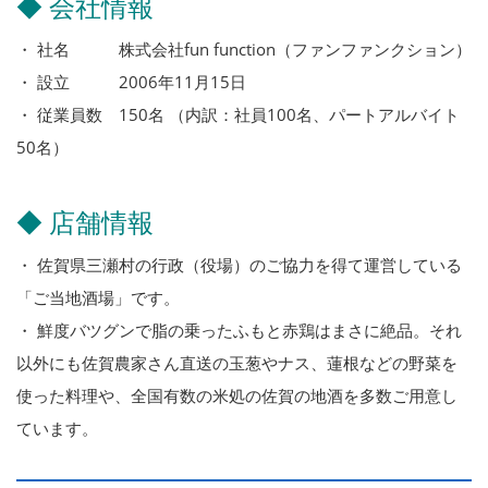
◆ 会社情報
・ 社名 株式会社fun function（ファンファンクション）
・ 設立 2006年11月15日
・ 従業員数 150名 （内訳：社員100名、パートアルバイト
50名）
◆ 店舗情報
・ 佐賀県三瀬村の行政（役場）のご協力を得て運営している
「ご当地酒場」です。
・ 鮮度バツグンで脂の乗ったふもと赤鶏はまさに絶品。それ
以外にも佐賀農家さん直送の玉葱やナス、蓮根などの野菜を
使った料理や、全国有数の米処の佐賀の地酒を多数ご用意し
ています。