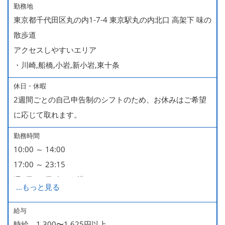
勤務地
東京都千代田区丸の内1-7-4 東京駅丸の内北口 高架下 味の
散歩道
アクセスしやすいエリア
・川崎,船橋,小岩,新小岩,東十条
休日・休暇
2週間ごとの自己申告制のシフトのため、お休みはご希望
に応じて取れます。
勤務時間
10:00 ～ 14:00
17:00 ～ 23:15
週2日・1日4h～で構いません。
...
もっと見る
■時短勤務制度あり
給与
時給 1,300〜1,625円以上