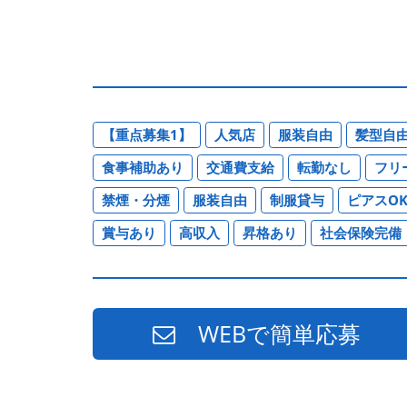
【重点募集1】
人気店
服装自由
髪型自
食事補助あり
交通費支給
転勤なし
フリ
禁煙・分煙
服装自由
制服貸与
ピアスO
賞与あり
高収入
昇格あり
社会保険完備
WEBで簡単応募