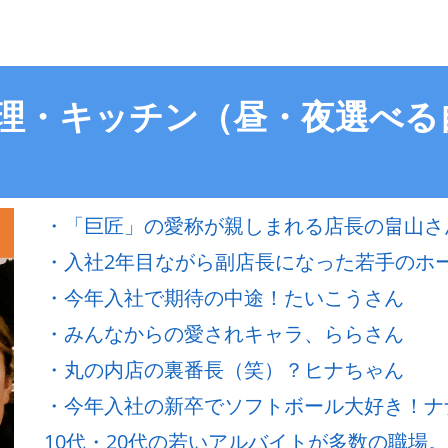
調理・キッチン（昼・夜選べ
・「巨匠」の愛称が親しまれる店長の畠山さ
・入社2年目ながら副店長になった若手のホ
・今年入社で期待の中途！たいこうさん
・みんなからの愛されキャラ、ららさん
・丸の内店の裏番長（笑）？ヒナちゃん
・今年入社の新卒でソフトボール大好き！ナ
10代・20代の若いアルバイトが多数の職場。