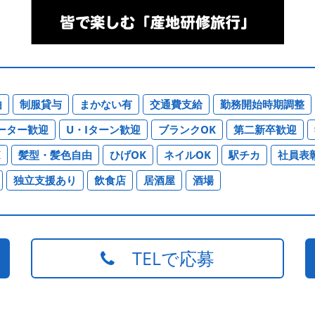
由
制服貸与
まかない有
交通費支給
勤務開始時期調整
ーター歓迎
U・Iターン歓迎
ブランクOK
第二新卒歓迎
K
髪型・髪色自由
ひげOK
ネイルOK
駅チカ
社員表
独立支援あり
飲食店
居酒屋
酒場
TELで応募