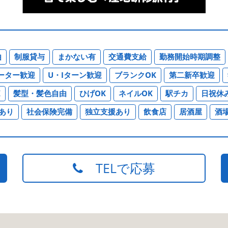
由
制服貸与
まかない有
交通費支給
勤務開始時期調整
ーター歓迎
U・Iターン歓迎
ブランクOK
第二新卒歓迎
K
髪型・髪色自由
ひげOK
ネイルOK
駅チカ
日祝休
あり
社会保険完備
独立支援あり
飲食店
居酒屋
酒
TELで応募