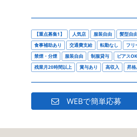
【重点募集1】
人気店
服装自由
髪型自
食事補助あり
交通費支給
転勤なし
フリ
禁煙・分煙
服装自由
制服貸与
ピアスO
残業月20時間以上
賞与あり
高収入
昇格
WEBで簡単応募