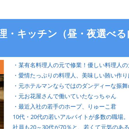
調理・キッチン（昼・夜選べ
・某有名料理人の元で修業！優しい料理人の
・愛情たっぷりの料理人、美味しい賄い作り
・元ホテルマンならではのダンディーな振舞
・元お花屋さんで働いていたなっちゃん
・最近入社の若手のホープ、りゅーこ君
10代・20代の若いアルバイトが多数の職場。
社員も20～30代が70％と、若くて元気のある飲