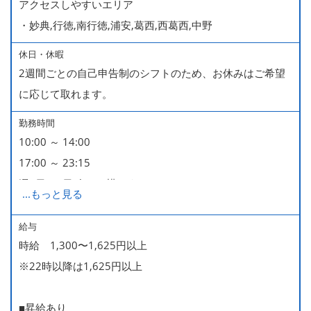
アクセスしやすいエリア
・妙典,行徳,南行徳,浦安,葛西,西葛西,中野
休日・休暇
2週間ごとの自己申告制のシフトのため、お休みはご希望
に応じて取れます。
勤務時間
10:00 ～ 14:00
17:00 ～ 23:15
週2日・1日4h～で構いません。
...
もっと見る
■時短勤務制度あり
給与
時給 1,300〜1,625円以上
※22時以降は1,625円以上
■昇給あり