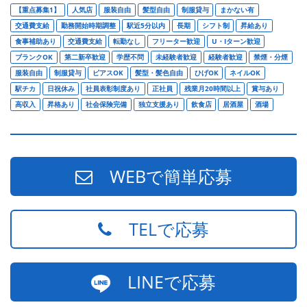
【重点募集1】
人気店
服装自由
髪型自由
制服貸与
まかない有
交通費支給
勤務開始時期調整
駅近5分以内
長期
シフト制
昇給あり
食事補助あり
交通費支給
転勤なし
フリーター歓迎
U・Iターン歓迎
ブランクOK
第二新卒歓迎
学歴不問
未経験者歓迎
経験者歓迎
禁煙・分煙
服装自由
制服貸与
ピアスOK
髪型・髪色自由
ひげOK
ネイルOK
駅チカ
日祝休み
社員表彰制度あり
正社員
残業月20時間以上
賞与あり
高収入
昇格あり
社会保険完備
独立支援あり
飲食店
居酒屋
酒場
WEBで簡単応募
TELで応募
LINEで応募