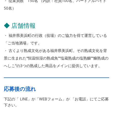
・ 従業員数 150名 （内訳：社員100名、パートアルバイト
50名）
◆ 店舗情報
・ 福井県美浜町の行政（役場）のご協力を得て運営している
「ご当地酒場」です。
・ 古くより熟成文化がある福井県美浜町。その熟成文化を背
景に生まれた“恒温恒湿の熟成魚”“塩蔵熟成の塩熟鰤”“糠熟成の
へしこ”の3つの熟成した商品をメインに提供しています。
応募後の流れ
下記の「 LINE」か「WEBフォーム」か 「お電話」にてご応募
下さい。