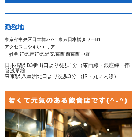
勤務地
東京都中央区日本橋2-7-1 東京日本橋タワーB1
アクセスしやすいエリア
・妙典,行徳,南行徳,浦安,葛西,西葛西,中野
日本橋駅 B3番出口より徒歩1分（東西線・銀座線・都
営浅草線 ）
東京駅 八重洲北口より徒歩3分 （JR・丸ノ内線）