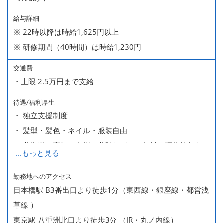
給与詳細
※ 22時以降は時給1,625円以上
※ 研修期間（40時間）は時給1,230円
交通費
・上限 2.5万円まで支給
待遇/福利厚生
・ 独立支援制度
・ 髪型・髪色・ネイル・服装自由
・ 北海道や高知、九州、北陸などへの無料の研修旅行あり
...
もっと見る
ます
・ 無料の美味しい まかない食 あり
勤務地へのアクセス
日本橋駅 B3番出口より徒歩1分（東西線・銀座線・都営浅
草線 ）
東京駅 八重洲北口より徒歩3分 （JR・丸ノ内線）