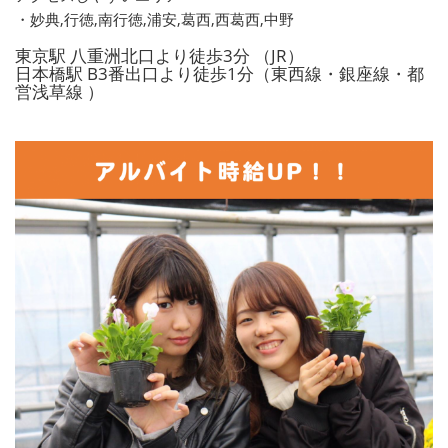
・妙典,行徳,南行徳,浦安,葛西,西葛西,中野
東京駅 八重洲北口より徒歩3分 （JR）
日本橋駅 B3番出口より徒歩1分（東西線・銀座線・都
営浅草線 ）