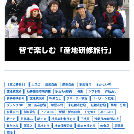
【重点募集1】
人気店
服装自由
髪型自由
制服貸与
まかない有
交通費支給
勤務開始時期調整
駅近5分以内
長期
シフト制
昇給あり
食事補助あり
交通費支給
転勤なし
フリーター歓迎
U・Iターン歓迎
ブランクOK
第二新卒歓迎
学歴不問
未経験者歓迎
経験者歓迎
禁煙・分煙
服装自由
制服貸与
ピアスOK
髪型・髪色自由
ひげOK
ネイルOK
駅チカ
日祝休み
駅チカ
社員表彰制度あり
正社員
残業月20時間以上
賞与あり
高収入
昇格あり
社会保険完備
独立支援あり
飲食店
居酒屋
酒場