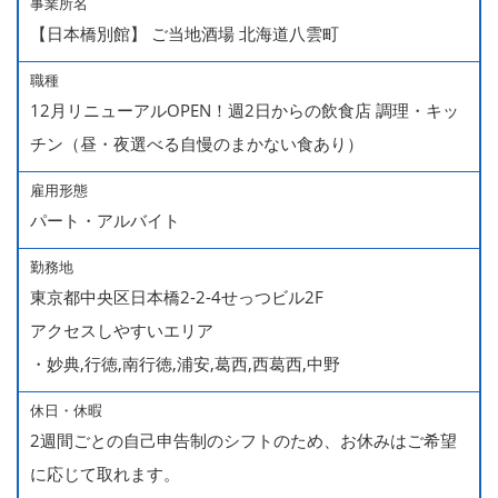
事業所名
【日本橋別館】 ご当地酒場 北海道八雲町
職種
12月リニューアルOPEN！週2日からの飲食店 調理・キッ
チン（昼・夜選べる自慢のまかない食あり）
雇用形態
パート・アルバイト
勤務地
東京都中央区日本橋2-2-4せっつビル2F
アクセスしやすいエリア
・妙典,行徳,南行徳,浦安,葛西,西葛西,中野
休日・休暇
2週間ごとの自己申告制のシフトのため、お休みはご希望
に応じて取れます。