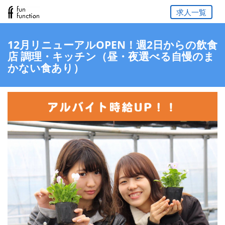
求人一覧
12月リニューアルOPEN！週2日からの飲食
店 調理・キッチン（昼・夜選べる自慢のま
かない食あり）