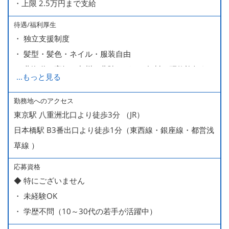
・上限 2.5万円まで支給
待遇/福利厚生
・ 独立支援制度
・ 髪型・髪色・ネイル・服装自由
・ 北海道や高知、九州、北陸などへの無料の研修旅行あり
...
もっと見る
ます
・ 無料の美味しい まかない食 あり
勤務地へのアクセス
東京駅 八重洲北口より徒歩3分 （JR）
日本橋駅 B3番出口より徒歩1分（東西線・銀座線・都営浅
草線 ）
応募資格
◆ 特にございません
・ 未経験OK
・ 学歴不問（10～30代の若手が活躍中）