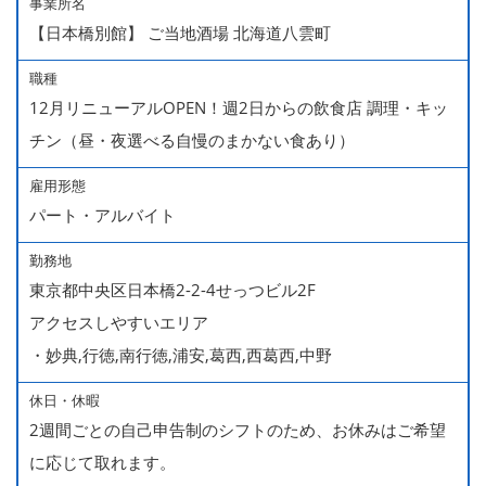
事業所名
【日本橋別館】 ご当地酒場 北海道八雲町
職種
12月リニューアルOPEN！週2日からの飲食店 調理・キッ
チン（昼・夜選べる自慢のまかない食あり）
雇用形態
パート・アルバイト
勤務地
東京都中央区日本橋2-2-4せっつビル2F
アクセスしやすいエリア
・妙典,行徳,南行徳,浦安,葛西,西葛西,中野
休日・休暇
2週間ごとの自己申告制のシフトのため、お休みはご希望
に応じて取れます。