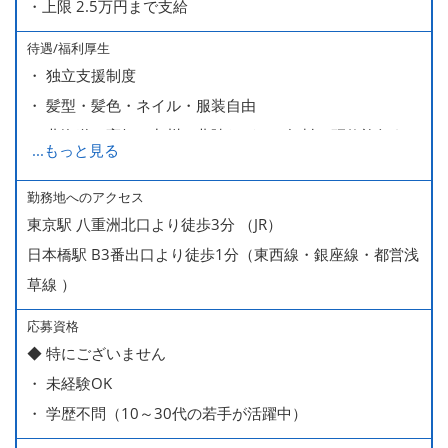
・上限 2.5万円まで支給
待遇/福利厚生
・ 独立支援制度
・ 髪型・髪色・ネイル・服装自由
・ 北海道や高知、九州、北陸などへの無料の研修旅行あり
...
もっと見る
ます
・ 無料の美味しい まかない食 あり
勤務地へのアクセス
東京駅 八重洲北口より徒歩3分 （JR）
日本橋駅 B3番出口より徒歩1分（東西線・銀座線・都営浅
草線 ）
応募資格
◆ 特にございません
・ 未経験OK
・ 学歴不問（10～30代の若手が活躍中）