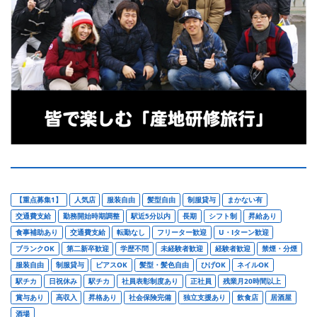
【重点募集1】
人気店
服装自由
髪型自由
制服貸与
まかない有
交通費支給
勤務開始時期調整
駅近5分以内
長期
シフト制
昇給あり
食事補助あり
交通費支給
転勤なし
フリーター歓迎
U・Iターン歓迎
ブランクOK
第二新卒歓迎
学歴不問
未経験者歓迎
経験者歓迎
禁煙・分煙
服装自由
制服貸与
ピアスOK
髪型・髪色自由
ひげOK
ネイルOK
駅チカ
日祝休み
駅チカ
社員表彰制度あり
正社員
残業月20時間以上
賞与あり
高収入
昇格あり
社会保険完備
独立支援あり
飲食店
居酒屋
酒場