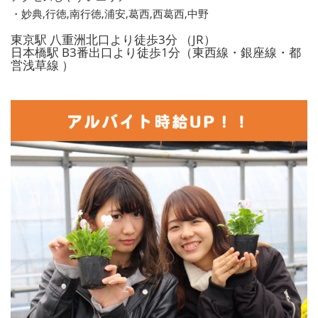
・妙典,行徳,南行徳,浦安,葛西,西葛西,中野
東京駅 八重洲北口より徒歩3分 （JR）
日本橋駅 B3番出口より徒歩1分（東西線・銀座線・都
営浅草線 ）