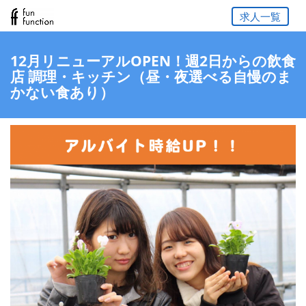
求人一覧
12月リニューアルOPEN！週2日からの飲食
店 調理・キッチン（昼・夜選べる自慢のま
かない食あり）