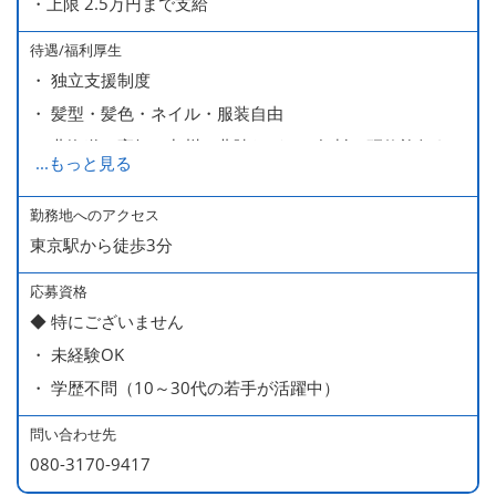
・上限 2.5万円まで支給
待遇/福利厚生
・ 独立支援制度
・ 髪型・髪色・ネイル・服装自由
・ 北海道や高知、九州、北陸などへの無料の研修旅行あり
...
もっと見る
ます
・ 無料の美味しい まかない食 あり
勤務地へのアクセス
東京駅から徒歩3分
応募資格
◆ 特にございません
・ 未経験OK
・ 学歴不問（10～30代の若手が活躍中）
問い合わせ先
080-3170-9417