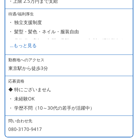
・上限 2.5万円まで支給
待遇/福利厚生
・ 独立支援制度
・ 髪型・髪色・ネイル・服装自由
・ 北海道や高知、九州、北陸などへの無料の研修旅行あり
...
もっと見る
ます
・ 無料の美味しい まかない食 あり
勤務地へのアクセス
東京駅から徒歩3分
応募資格
◆ 特にございません
・ 未経験OK
・ 学歴不問（10～30代の若手が活躍中）
問い合わせ先
080-3170-9417