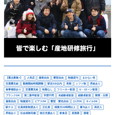
【重点募集1】
人気店
服装自由
髪型自由
制服貸与
まかない有
交通費支給
勤務開始時期調整
駅近5分以内
長期
シフト制
昇給あり
食事補助あり
交通費支給
転勤なし
フリーター歓迎
U・Iターン歓迎
ブランクOK
第二新卒歓迎
学歴不問
未経験者歓迎
経験者歓迎
禁煙・分煙
服装自由
制服貸与
ピアスOK
髪型・髪色自由
ひげOK
ネイルOK
駅チカ
社員表彰制度あり
正社員
残業月20時間以上
賞与あり
高収入
昇格あり
社会保険完備
独立支援あり
飲食店
居酒屋
酒場