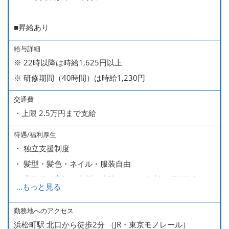
■昇給あり
給与詳細
※ 22時以降は時給1,625円以上
※ 研修期間（40時間）は時給1,230円
交通費
・上限 2.5万円まで支給
待遇/福利厚生
・ 独立支援制度
・ 髪型・髪色・ネイル・服装自由
・ 北海道や高知、九州、北陸などへの無料の研修旅行あり
...
もっと見る
ます
・ 無料の美味しい まかない食 あり
勤務地へのアクセス
浜松町駅 北口から徒歩2分 （JR・東京モノレール）