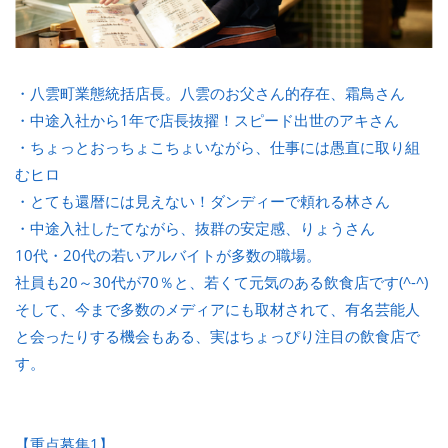
・八雲町業態統括店長。八雲のお父さん的存在、霜鳥さん
・中途入社から1年で店長抜擢！スピード出世のアキさん
・ちょっとおっちょこちょいながら、仕事には愚直に取り組
むヒロ
・とても還暦には見えない！ダンディーで頼れる林さん
・中途入社したてながら、抜群の安定感、りょうさん
10代・20代の若いアルバイトが多数の職場。
社員も20～30代が70％と、若くて元気のある飲食店です(^-^)
そして、今まで多数のメディアにも取材されて、有名芸能人
と会ったりする機会もある、実はちょっぴり注目の飲食店で
す。
【重点募集1】