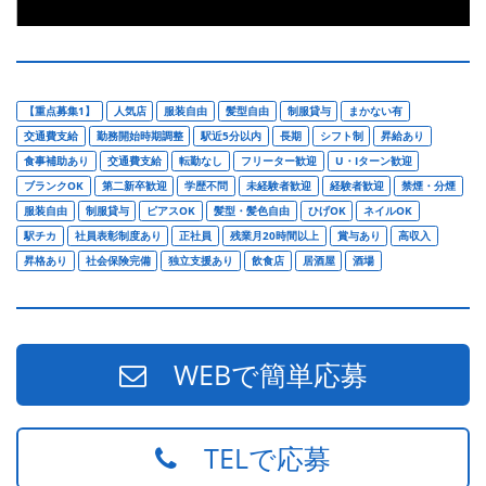
【重点募集1】
人気店
服装自由
髪型自由
制服貸与
まかない有
交通費支給
勤務開始時期調整
駅近5分以内
長期
シフト制
昇給あり
食事補助あり
交通費支給
転勤なし
フリーター歓迎
U・Iターン歓迎
ブランクOK
第二新卒歓迎
学歴不問
未経験者歓迎
経験者歓迎
禁煙・分煙
服装自由
制服貸与
ピアスOK
髪型・髪色自由
ひげOK
ネイルOK
駅チカ
社員表彰制度あり
正社員
残業月20時間以上
賞与あり
高収入
昇格あり
社会保険完備
独立支援あり
飲食店
居酒屋
酒場
WEBで簡単応募
TELで応募