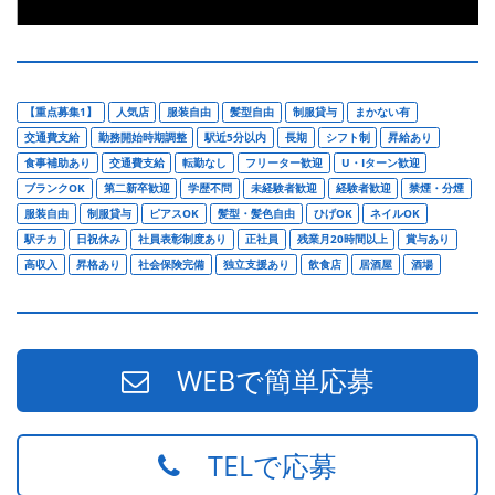
【重点募集1】
人気店
服装自由
髪型自由
制服貸与
まかない有
交通費支給
勤務開始時期調整
駅近5分以内
長期
シフト制
昇給あり
食事補助あり
交通費支給
転勤なし
フリーター歓迎
U・Iターン歓迎
ブランクOK
第二新卒歓迎
学歴不問
未経験者歓迎
経験者歓迎
禁煙・分煙
服装自由
制服貸与
ピアスOK
髪型・髪色自由
ひげOK
ネイルOK
駅チカ
日祝休み
社員表彰制度あり
正社員
残業月20時間以上
賞与あり
高収入
昇格あり
社会保険完備
独立支援あり
飲食店
居酒屋
酒場
WEBで簡単応募
TELで応募