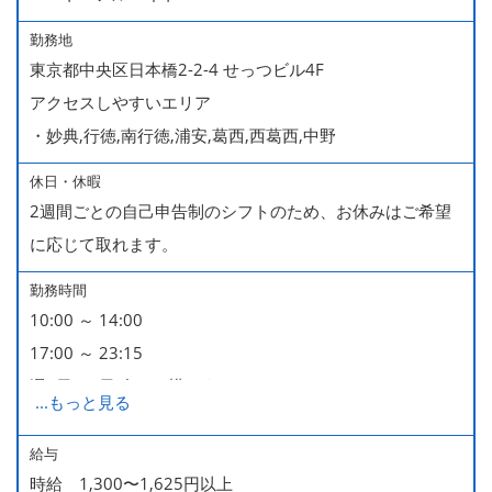
勤務地
東京都中央区日本橋2-2-4 せっつビル4F
アクセスしやすいエリア
・妙典,行徳,南行徳,浦安,葛西,西葛西,中野
休日・休暇
2週間ごとの自己申告制のシフトのため、お休みはご希望
に応じて取れます。
勤務時間
10:00 ～ 14:00
17:00 ～ 23:15
週2日・1日4h～で構いません。
...
もっと見る
■時短勤務制度あり
給与
時給 1,300〜1,625円以上