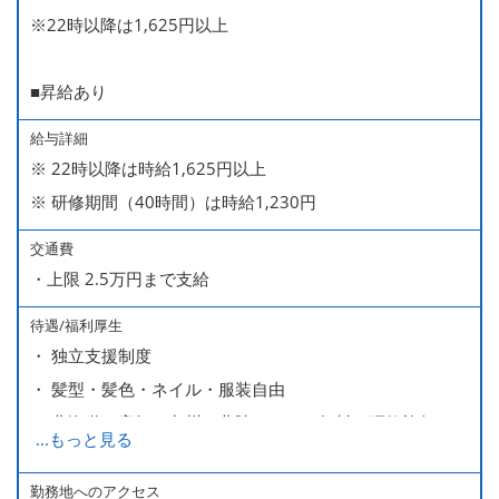
※22時以降は1,625円以上
■昇給あり
給与詳細
※ 22時以降は時給1,625円以上
※ 研修期間（40時間）は時給1,230円
交通費
・上限 2.5万円まで支給
待遇/福利厚生
・ 独立支援制度
・ 髪型・髪色・ネイル・服装自由
・ 北海道や高知、九州、北陸などへの無料の研修旅行あり
...
もっと見る
ます
・ 無料の美味しい まかない食 あり
勤務地へのアクセス