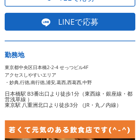
LINEで応募
勤務地
東京都中央区日本橋2-2-4 せっつビル4F
アクセスしやすいエリア
・妙典,行徳,南行徳,浦安,葛西,西葛西,中野
日本橋駅 B3番出口より徒歩1分（東西線・銀座線・都
営浅草線 ）
東京駅 八重洲北口より徒歩3分 （JR・丸ノ内線）