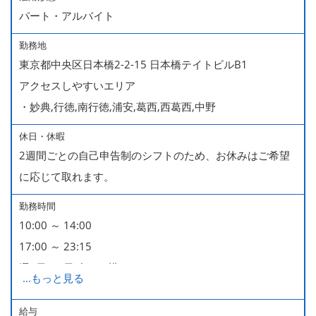
パート・アルバイト
勤務地
東京都中央区日本橋2-2-15 日本橋テイトビルB1
アクセスしやすいエリア
・妙典,行徳,南行徳,浦安,葛西,西葛西,中野
休日・休暇
2週間ごとの自己申告制のシフトのため、お休みはご希望
に応じて取れます。
勤務時間
10:00 ～ 14:00
17:00 ～ 23:15
週2日・1日4h～で構いません。
...
もっと見る
■時短勤務制度あり
給与