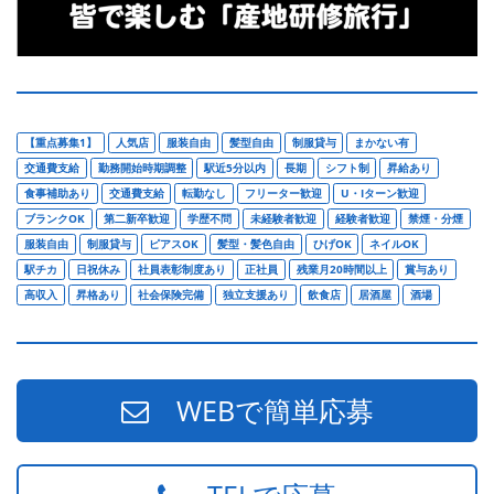
【重点募集1】
人気店
服装自由
髪型自由
制服貸与
まかない有
交通費支給
勤務開始時期調整
駅近5分以内
長期
シフト制
昇給あり
食事補助あり
交通費支給
転勤なし
フリーター歓迎
U・Iターン歓迎
ブランクOK
第二新卒歓迎
学歴不問
未経験者歓迎
経験者歓迎
禁煙・分煙
服装自由
制服貸与
ピアスOK
髪型・髪色自由
ひげOK
ネイルOK
駅チカ
日祝休み
社員表彰制度あり
正社員
残業月20時間以上
賞与あり
高収入
昇格あり
社会保険完備
独立支援あり
飲食店
居酒屋
酒場
WEBで簡単応募