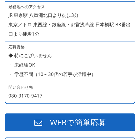
・ 無料の美味しい まかない食 あり
勤務地へのアクセス
JR 東京駅 八重洲北口より徒歩3分
東京メトロ 東西線・銀座線・都営浅草線 日本橋駅 B3番出
口より徒歩1分
応募資格
◆ 特にございません
・ 未経験OK
・ 学歴不問（10～30代の若手が活躍中）
問い合わせ先
080-3170-9417
WEBで簡単応募