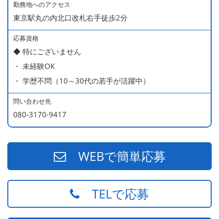
・ 無料の美味しい まかない食 あり
勤務地へのアクセス
東京駅丸の内北口改札右手徒歩2分
応募資格
◆ 特にございません
・ 未経験OK
・ 学歴不問（10～30代の若手が活躍中）
問い合わせ先
080-3170-9417
WEBで簡単応募
TELで応募