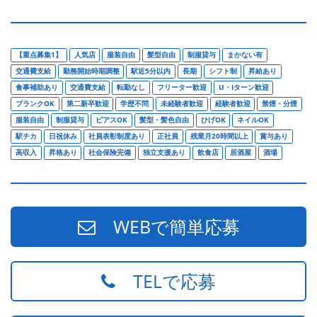
【重点募集1】
人気店
服装自由
髪型自由
制服貸与
まかない有
交通費支給
勤務開始時期調整
駅近5分以内
長期
シフト制
昇給あり
食事補助あり
交通費支給
転勤なし
フリーター歓迎
U・Iターン歓迎
ブランクOK
第二新卒歓迎
学歴不問
未経験者歓迎
経験者歓迎
禁煙・分煙
服装自由
制服貸与
ピアスOK
髪型・髪色自由
ひげOK
ネイルOK
駅チカ
日祝休み
社員表彰制度あり
正社員
残業月20時間以上
賞与あり
高収入
昇格あり
社会保険完備
独立支援あり
飲食店
居酒屋
酒場
WEBで簡単応募
TELで応募