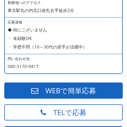
・ 無料の美味しい まかない食 あり
勤務地へのアクセス
東京駅丸の内北口改札右手徒歩2分
応募資格
◆ 特にございません
・ 未経験OK
・ 学歴不問（10～30代の若手が活躍中）
問い合わせ先
080-3170-9417
WEBで簡単応募
TELで応募