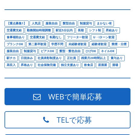
【重点募集1】
人気店
服装自由
髪型自由
制服貸与
まかない有
交通費支給
勤務開始時期調整
駅近5分以内
長期
シフト制
昇給あり
食事補助あり
交通費支給
転勤なし
フリーター歓迎
U・Iターン歓迎
ブランクOK
第二新卒歓迎
学歴不問
未経験者歓迎
経験者歓迎
禁煙・分煙
服装自由
制服貸与
ピアスOK
髪型・髪色自由
ひげOK
ネイルOK
駅チカ
日祝休み
社員表彰制度あり
正社員
残業月20時間以上
賞与あり
高収入
昇格あり
社会保険完備
独立支援あり
飲食店
居酒屋
酒場
WEBで簡単応募
TELで応募