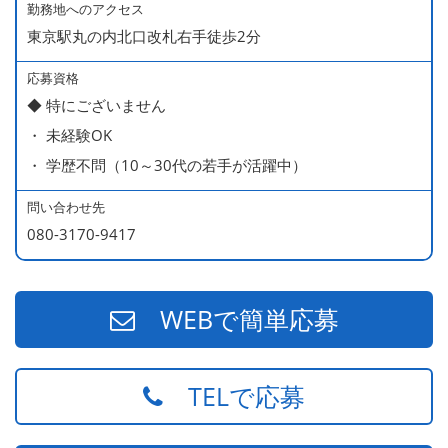
・ 無料の美味しい まかない食 あり
勤務地へのアクセス
東京駅丸の内北口改札右手徒歩2分
応募資格
◆ 特にございません
・ 未経験OK
・ 学歴不問（10～30代の若手が活躍中）
問い合わせ先
080-3170-9417
WEBで簡単応募
TELで応募