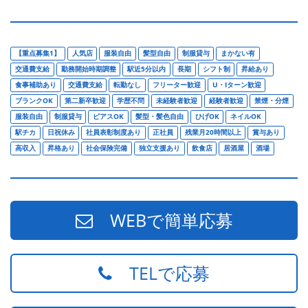
【重点募集1】
人気店
服装自由
髪型自由
制服貸与
まかない有
交通費支給
勤務開始時期調整
駅近5分以内
長期
シフト制
昇給あり
食事補助あり
交通費支給
転勤なし
フリーター歓迎
U・Iターン歓迎
ブランクOK
第二新卒歓迎
学歴不問
未経験者歓迎
経験者歓迎
禁煙・分煙
服装自由
制服貸与
ピアスOK
髪型・髪色自由
ひげOK
ネイルOK
駅チカ
日祝休み
社員表彰制度あり
正社員
残業月20時間以上
賞与あり
高収入
昇格あり
社会保険完備
独立支援あり
飲食店
居酒屋
酒場
WEBで簡単応募
TELで応募