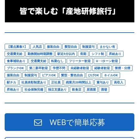
【重点募集1】
人気店
服装自由
髪型自由
制服貸与
まかない有
交通費支給
勤務開始時期調整
駅近5分以内
長期
シフト制
昇給あり
食事補助あり
交通費支給
転勤なし
フリーター歓迎
U・Iターン歓迎
ブランクOK
第二新卒歓迎
学歴不問
未経験者歓迎
経験者歓迎
禁煙・分煙
服装自由
制服貸与
ピアスOK
髪型・髪色自由
ひげOK
ネイルOK
駅チカ
社員表彰制度あり
正社員
残業月20時間以上
賞与あり
高収入
昇格あり
社会保険完備
独立支援あり
飲食店
居酒屋
酒場
WEBで簡単応募