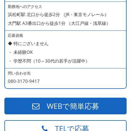
・ 無料の美味しい まかない食 あり
勤務地へのアクセス
浜松町駅 北口から徒歩2分 （JR・東京モノレール）
大門駅 A3番出口から徒歩1分 （大江戸線・浅草線）
応募資格
◆ 特にございません
・ 未経験OK
・ 学歴不問（10～30代の若手が活躍中）
問い合わせ先
080-3170-9417
WEBで簡単応募
TELで応募