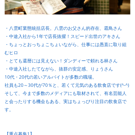
・八雲町業態統括店長。八雲のお父さん的存在、霜鳥さん
・中途入社から1年で店長抜擢！スピード出世のアキさん
・ちょっとおっちょこちょいながら、仕事には愚直に取り組
むヒロ
・とても還暦には見えない！ダンディーで頼れる林さん
・中途入社したてながら、抜群の安定感、りょうさん
10代・20代の若いアルバイトが多数の職場。
社員も20～30代が70％と、若くて元気のある飲食店です(^-^)
そして、今まで多数のメディアにも取材されて、有名芸能人
と会ったりする機会もある、実はちょっぴり注目の飲食店で
す。
【重点募集1】