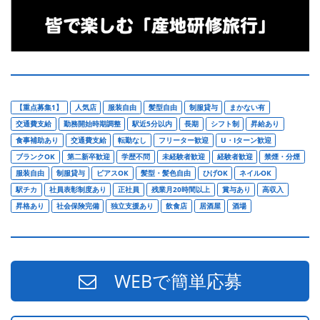
【重点募集1】
人気店
服装自由
髪型自由
制服貸与
まかない有
交通費支給
勤務開始時期調整
駅近5分以内
長期
シフト制
昇給あり
食事補助あり
交通費支給
転勤なし
フリーター歓迎
U・Iターン歓迎
ブランクOK
第二新卒歓迎
学歴不問
未経験者歓迎
経験者歓迎
禁煙・分煙
服装自由
制服貸与
ピアスOK
髪型・髪色自由
ひげOK
ネイルOK
駅チカ
社員表彰制度あり
正社員
残業月20時間以上
賞与あり
高収入
昇格あり
社会保険完備
独立支援あり
飲食店
居酒屋
酒場
WEBで簡単応募