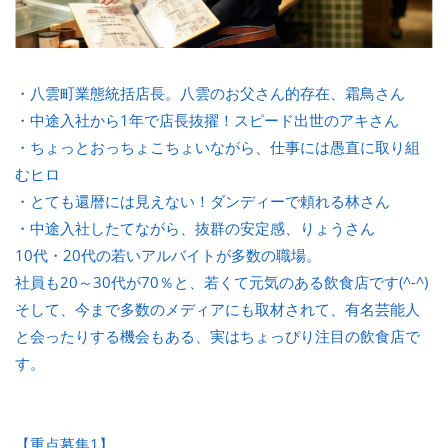
・八雲町業態統括店長。八雲のお父さん的存在、霜鳥さん
・中途入社から1年で店長抜擢！スピード出世のアキさん
・ちょっとおっちょこちょいながら、仕事には愚直に取り組
むヒロ
・とても還暦には見えない！ダンディーで頼れる林さん
・中途入社したてながら、抜群の安定感、りょうさん
10代・20代の若いアルバイトが多数の職場。
社員も20～30代が70％と、若くて元気のある飲食店です(^-^)
そして、今まで多数のメディアにも取材されて、有名芸能人
と会ったりする機会もある、実はちょっぴり注目の飲食店で
す。
【重点募集1】