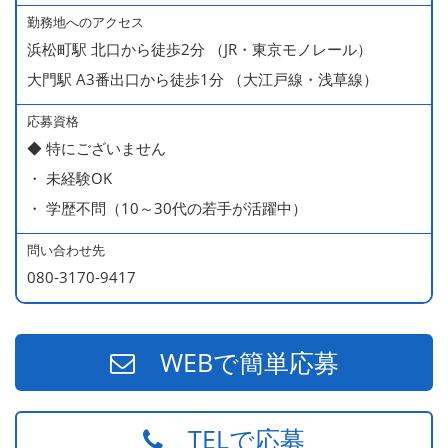
・ 無料の美味しい まかない食 あり
勤務地へのアクセス
浜松町駅 北口から徒歩2分 （JR・東京モノレール）
大門駅 A3番出口から徒歩1分 （大江戸線・浅草線）
応募資格
◆ 特にございません
・ 未経験OK
・ 学歴不問（10～30代の若手が活躍中）
問い合わせ先
080-3170-9417
WEBで簡単応募
TELで応募