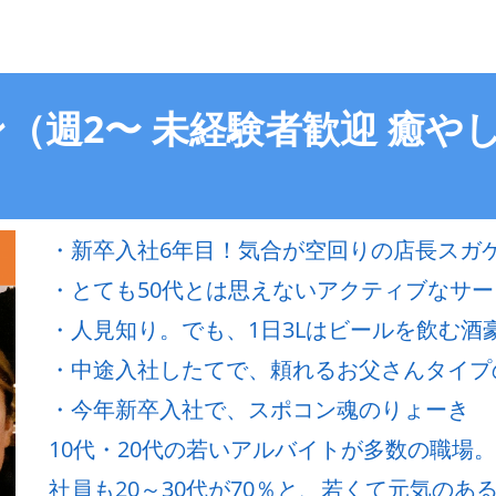
（週2〜 未経験者歓迎 癒や
・新卒入社6年目！気合が空回りの店長スガ
・とても50代とは思えないアクティブなサ
・人見知り。でも、1日3Lはビールを飲む酒
・中途入社したてで、頼れるお父さんタイプ
・今年新卒入社で、スポコン魂のりょーき
10代・20代の若いアルバイトが多数の職場。
社員も20～30代が70％と、若くて元気のある飲