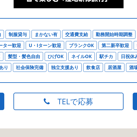
由
制服貸与
まかない有
交通費支給
勤務開始時期調整
ーター歓迎
U・Iターン歓迎
ブランクOK
第二新卒歓迎
K
髪型・髪色自由
ひげOK
ネイルOK
駅チカ
日祝休
あり
社会保険完備
独立支援あり
飲食店
居酒屋
酒
TELで応募