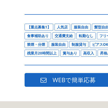
【重点募集1】
人気店
服装自由
髪型自
食事補助あり
交通費支給
転勤なし
フリ
禁煙・分煙
服装自由
制服貸与
ピアスO
残業月20時間以上
賞与あり
高収入
昇格
WEBで簡単応募