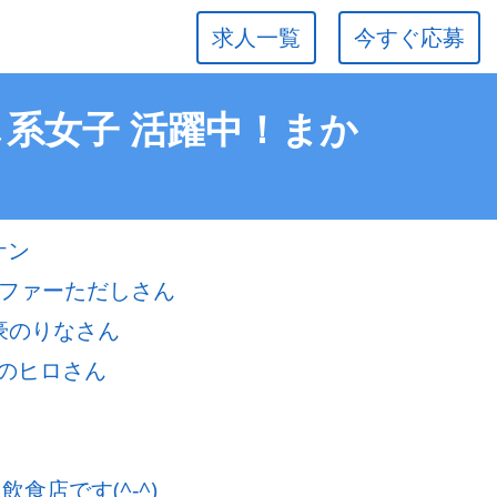
求人一覧
今すぐ応募
し系女子 活躍中！まか
ケン
ーファーただしさん
豪のりなさん
のヒロさん
食店です(^-^)