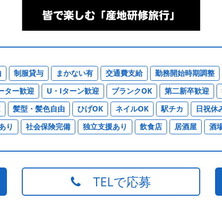
由
制服貸与
まかない有
交通費支給
勤務開始時期調整
ーター歓迎
U・Iターン歓迎
ブランクOK
第二新卒歓迎
K
髪型・髪色自由
ひげOK
ネイルOK
駅チカ
日祝休
あり
社会保険完備
独立支援あり
飲食店
居酒屋
酒
TELで応募