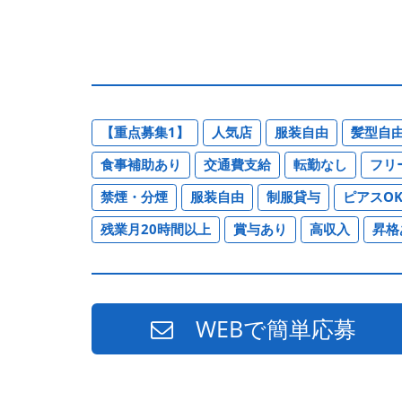
【重点募集1】
人気店
服装自由
髪型自
食事補助あり
交通費支給
転勤なし
フリ
禁煙・分煙
服装自由
制服貸与
ピアスO
残業月20時間以上
賞与あり
高収入
昇格
WEBで簡単応募