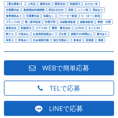
【重点募集1】
人気店
服装自由
髪型自由
制服貸与
まかない有
交通費支給
勤務開始時期調整
駅近5分以内
長期
シフト制
昇給あり
食事補助あり
交通費支給
転勤なし
フリーター歓迎
U・Iターン歓迎
ブランクOK
第二新卒歓迎
学歴不問
未経験者歓迎
経験者歓迎
禁煙・分煙
服装自由
制服貸与
ピアスOK
髪型・髪色自由
ひげOK
ネイルOK
駅チカ
日祝休み
社員表彰制度あり
正社員
残業月20時間以上
賞与あり
高収入
昇格あり
社会保険完備
独立支援あり
飲食店
居酒屋
酒場
WEBで簡単応募
TELで応募
LINEで応募