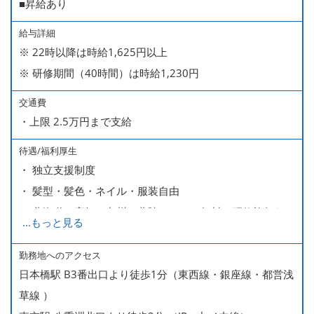
■昇給あり
給与詳細
※ 22時以降は時給1,625円以上
※ 研修期間（40時間）は時給1,230円
交通費
・上限 2.5万円まで支給
待遇/福利厚生
・ 独立支援制度
・ 髪型・髪色・ネイル・服装自由
・ 北海道や高知、九州、北陸などへの無料の研修旅行あり
...
もっと見る
ます
・ 無料の美味しい まかない食 あり
勤務地へのアクセス
日本橋駅 B3番出口より徒歩1分（東西線・銀座線・都営浅
草線 ）