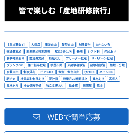
【重点募集1】
人気店
服装自由
髪型自由
制服貸与
まかない有
交通費支給
勤務開始時期調整
駅近5分以内
長期
シフト制
昇給あり
食事補助あり
交通費支給
転勤なし
フリーター歓迎
U・Iターン歓迎
ブランクOK
第二新卒歓迎
学歴不問
未経験者歓迎
経験者歓迎
禁煙・分煙
服装自由
制服貸与
ピアスOK
髪型・髪色自由
ひげOK
ネイルOK
駅チカ
社員表彰制度あり
正社員
残業月20時間以上
賞与あり
高収入
昇格あり
社会保険完備
独立支援あり
飲食店
居酒屋
酒場
WEBで簡単応募