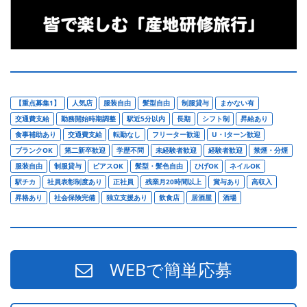
【重点募集1】
人気店
服装自由
髪型自由
制服貸与
まかない有
交通費支給
勤務開始時期調整
駅近5分以内
長期
シフト制
昇給あり
食事補助あり
交通費支給
転勤なし
フリーター歓迎
U・Iターン歓迎
ブランクOK
第二新卒歓迎
学歴不問
未経験者歓迎
経験者歓迎
禁煙・分煙
服装自由
制服貸与
ピアスOK
髪型・髪色自由
ひげOK
ネイルOK
駅チカ
社員表彰制度あり
正社員
残業月20時間以上
賞与あり
高収入
昇格あり
社会保険完備
独立支援あり
飲食店
居酒屋
酒場
WEBで簡単応募