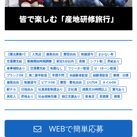
【重点募集1】
人気店
服装自由
髪型自由
制服貸与
まかない有
交通費支給
勤務開始時期調整
駅近5分以内
長期
シフト制
昇給あり
食事補助あり
交通費支給
転勤なし
フリーター歓迎
U・Iターン歓迎
ブランクOK
第二新卒歓迎
学歴不問
未経験者歓迎
経験者歓迎
禁煙・分煙
服装自由
制服貸与
ピアスOK
髪型・髪色自由
ひげOK
ネイルOK
駅チカ
日祝休み
社員表彰制度あり
正社員
残業月20時間以上
賞与あり
高収入
昇格あり
社会保険完備
独立支援あり
飲食店
居酒屋
酒場
WEBで簡単応募