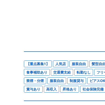
【重点募集1】
人気店
服装自由
髪型自
食事補助あり
交通費支給
転勤なし
フリ
禁煙・分煙
服装自由
制服貸与
ピアスO
賞与あり
高収入
昇格あり
社会保険完備