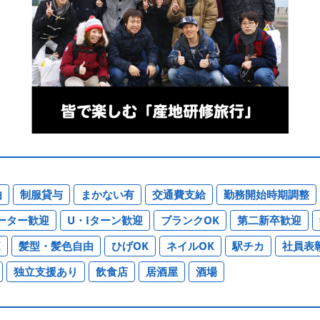
由
制服貸与
まかない有
交通費支給
勤務開始時期調整
ーター歓迎
U・Iターン歓迎
ブランクOK
第二新卒歓迎
K
髪型・髪色自由
ひげOK
ネイルOK
駅チカ
社員表
独立支援あり
飲食店
居酒屋
酒場