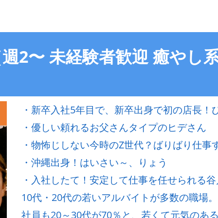
週2〜 未経験者歓迎 癒やし
・新卒入社5年目で、新卒出身で初の店長！
・優しい頼れるお父さんタイプのヒデさん
・物怖じしない今時のZ世代？ばりばり仕事
・沖縄出身！はいさい～、りょう
・入社したて！安定して仕事を任せられる谷
10代・20代の若いアルバイトが多数の職場。
社員も20～30代が70％と、若くて元気のある飲