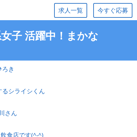
求人一覧
今すぐ応募
系女子 活躍中！まかな
ひろき
するシライシくん
川さん
食店です(^-^)