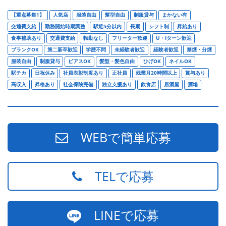
【重点募集1】
人気店
服装自由
髪型自由
制服貸与
まかない有
交通費支給
勤務開始時期調整
駅近5分以内
長期
シフト制
昇給あり
食事補助あり
交通費支給
転勤なし
フリーター歓迎
U・Iターン歓迎
ブランクOK
第二新卒歓迎
学歴不問
未経験者歓迎
経験者歓迎
禁煙・分煙
服装自由
制服貸与
ピアスOK
髪型・髪色自由
ひげOK
ネイルOK
駅チカ
日祝休み
社員表彰制度あり
正社員
残業月20時間以上
賞与あり
高収入
昇格あり
社会保険完備
独立支援あり
飲食店
居酒屋
酒場
WEBで簡単応募
TELで応募
LINEで応募