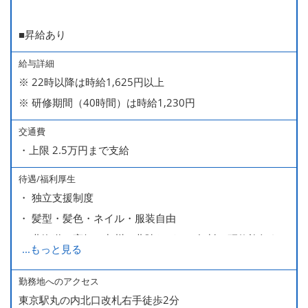
■昇給あり
給与詳細
※ 22時以降は時給1,625円以上
※ 研修期間（40時間）は時給1,230円
交通費
・上限 2.5万円まで支給
待遇/福利厚生
・ 独立支援制度
・ 髪型・髪色・ネイル・服装自由
・ 北海道や高知、九州、北陸などへの無料の研修旅行あり
...
もっと見る
ます
・ 無料の美味しい まかない食 あり
勤務地へのアクセス
東京駅丸の内北口改札右手徒歩2分