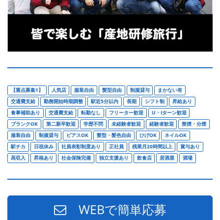
【重点募集1】
人気店
服装自由
髪型自由
制服貸与
まかない有
交通費支給
勤務開始時期調整
駅近5分以内
長期
シフト制
昇給あり
食事補助あり
交通費支給
転勤なし
フリーター歓迎
U・Iターン歓迎
ブランクOK
第二新卒歓迎
学歴不問
未経験者歓迎
経験者歓迎
禁煙・分煙
服装自由
制服貸与
ピアスOK
髪型・髪色自由
ひげOK
ネイルOK
駅チカ
日祝休み
社員表彰制度あり
正社員
残業月20時間以上
賞与あり
高収入
昇格あり
社会保険完備
独立支援あり
飲食店
居酒屋
酒場
WEBで簡単応募