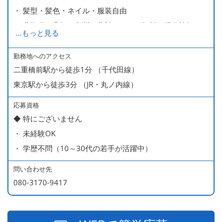
・ 髪型・髪色・ネイル・服装自由
・ 北海道や高知、九州、北陸などへの無料の研修旅行あり
...
もっと見る
ます
・ 無料の美味しい まかない食 あり
勤務地へのアクセス
二重橋前駅から徒歩1分 （千代田線）
東京駅から徒歩3分 （JR・丸ノ内線）
応募資格
◆ 特にございません
・ 未経験OK
・ 学歴不問（10～30代の若手が活躍中）
問い合わせ先
080-3170-9417