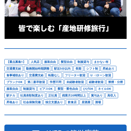
【重点募集1】
人気店
服装自由
髪型自由
制服貸与
まかない有
交通費支給
勤務開始時期調整
駅近5分以内
長期
シフト制
昇給あり
食事補助あり
交通費支給
転勤なし
フリーター歓迎
U・Iターン歓迎
ブランクOK
第二新卒歓迎
学歴不問
未経験者歓迎
経験者歓迎
禁煙・分煙
服装自由
制服貸与
ピアスOK
髪型・髪色自由
ひげOK
ネイルOK
駅チカ
社員表彰制度あり
正社員
残業月20時間以上
賞与あり
高収入
昇格あり
社会保険完備
独立支援あり
飲食店
居酒屋
酒場