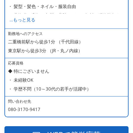
・ 髪型・髪色・ネイル・服装自由
・ 北海道や高知、九州、北陸などへの無料の研修旅行あり
...
もっと見る
ます
・ 無料の美味しい まかない食 あり
勤務地へのアクセス
二重橋前駅から徒歩1分 （千代田線）
東京駅から徒歩3分 （JR・丸ノ内線）
応募資格
◆ 特にございません
・ 未経験OK
・ 学歴不問（10～30代の若手が活躍中）
問い合わせ先
080-3170-9417