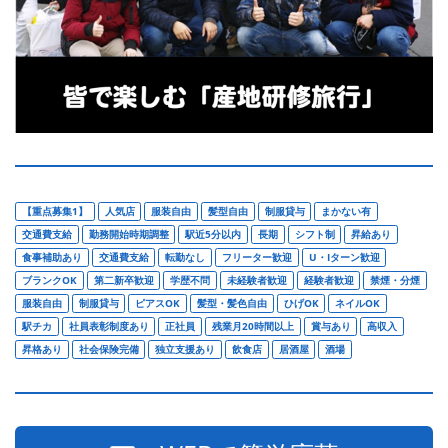
【重点募集1】
人気店
服装自由
髪型自由
制服貸与
まかない有
交通費支給
勤務開始時期調整
駅近5分以内
長期
シフト制
昇給あり
食事補助あり
交通費支給
転勤なし
フリーター歓迎
U・Iターン歓迎
ブランクOK
第二新卒歓迎
学歴不問
未経験者歓迎
経験者歓迎
禁煙・分煙
服装自由
制服貸与
ピアスOK
髪型・髪色自由
ひげOK
ネイルOK
駅チカ
社員表彰制度あり
正社員
残業月20時間以上
賞与あり
高収入
昇格あり
社会保険完備
独立支援あり
飲食店
居酒屋
酒場