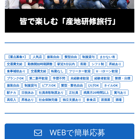
【重点募集1】
人気店
服装自由
髪型自由
制服貸与
まかない有
交通費支給
勤務開始時期調整
駅近5分以内
長期
シフト制
昇給あり
食事補助あり
交通費支給
転勤なし
フリーター歓迎
U・Iターン歓迎
ブランクOK
第二新卒歓迎
学歴不問
未経験者歓迎
経験者歓迎
禁煙・分煙
服装自由
制服貸与
ピアスOK
髪型・髪色自由
ひげOK
ネイルOK
駅チカ
日祝休み
社員表彰制度あり
正社員
残業月20時間以上
賞与あり
高収入
昇格あり
社会保険完備
独立支援あり
飲食店
居酒屋
酒場
WEBで簡単応募