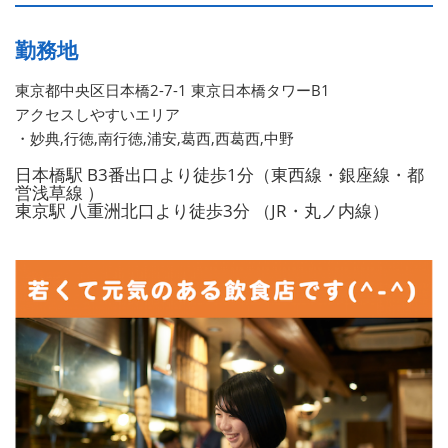
勤務地
東京都中央区日本橋2-7-1 東京日本橋タワーB1
アクセスしやすいエリア
・妙典,行徳,南行徳,浦安,葛西,西葛西,中野
日本橋駅 B3番出口より徒歩1分（東西線・銀座線・都
営浅草線 ）
東京駅 八重洲北口より徒歩3分 （JR・丸ノ内線）