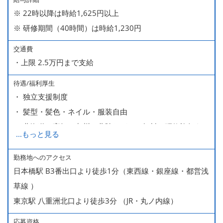
※ 22時以降は時給1,625円以上
※ 研修期間（40時間）は時給1,230円
交通費
・上限 2.5万円まで支給
待遇/福利厚生
・ 独立支援制度
・ 髪型・髪色・ネイル・服装自由
・ 北海道や高知、九州、北陸などへの無料の研修旅行あり
...
もっと見る
ます
・ 無料の美味しい まかない食 あり
勤務地へのアクセス
日本橋駅 B3番出口より徒歩1分（東西線・銀座線・都営浅
草線 ）
東京駅 八重洲北口より徒歩3分 （JR・丸ノ内線）
応募資格