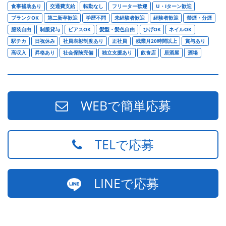
食事補助あり
交通費支給
転勤なし
フリーター歓迎
U・Iターン歓迎
ブランクOK
第二新卒歓迎
学歴不問
未経験者歓迎
経験者歓迎
禁煙・分煙
服装自由
制服貸与
ピアスOK
髪型・髪色自由
ひげOK
ネイルOK
駅チカ
日祝休み
社員表彰制度あり
正社員
残業月20時間以上
賞与あり
高収入
昇格あり
社会保険完備
独立支援あり
飲食店
居酒屋
酒場
WEBで簡単応募
TELで応募
LINEで応募