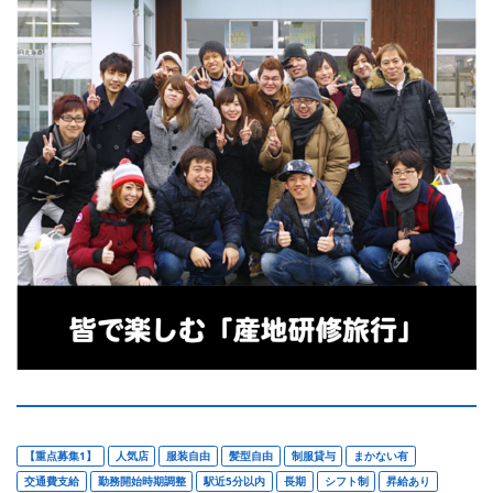
【重点募集1】
人気店
服装自由
髪型自由
制服貸与
まかない有
交通費支給
勤務開始時期調整
駅近5分以内
長期
シフト制
昇給あり